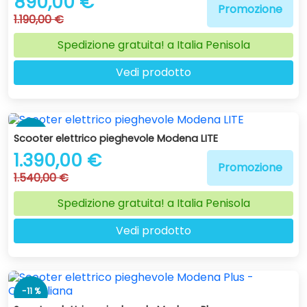
890,00 €
Promozione
1.190,00 €
Spedizione gratuita! a Italia Penisola
Vedi prodotto
-10 %
Scooter elettrico pieghevole Modena LITE
1.390,00 €
Promozione
1.540,00 €
Spedizione gratuita! a Italia Penisola
Vedi prodotto
-11 %