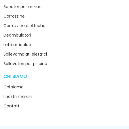
Scooter per anziani
Carrozzine
Carrozzine elettriche
Deambulatori
Letti articolati
Sollevamalati elettrici
Sollevatori per piscine
CHI SIAMO
arrow_drop_down
Chi siamo
I nostri marchi
Contatti