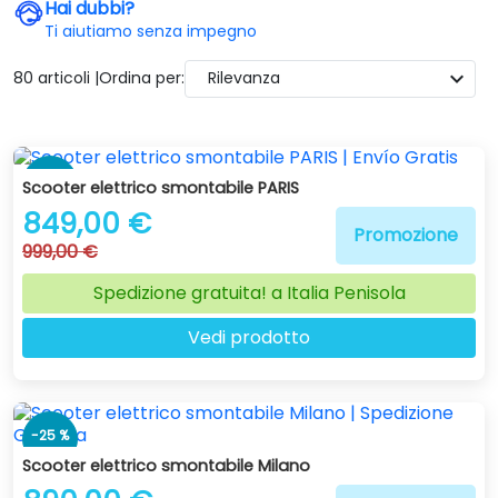
Hai dubbi?
Ti aiutiamo senza impegno
expand_more
80 articoli |
Ordina per:
Rilevanza
-15 %
Scooter elettrico smontabile PARIS
849,00 €
Promozione
999,00 €
Spedizione gratuita! a Italia Penisola
Vedi prodotto
-25 %
Scooter elettrico smontabile Milano