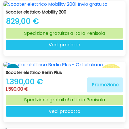
Scooter elettrico Mobility 200
829,00 €
Spedizione gratuita! a Italia Penisola
Vedi prodotto
-13 %
Scooter elettrico Berlin Plus
1.390,00 €
Promozione
1.590,00 €
Spedizione gratuita! a Italia Penisola
Vedi prodotto