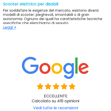
Scooter elettrico per disabili
Per soddisfare le esigenze del mercato, esistono diversi
modelli di scooter: pieghevoli, smontabili o di gran
autonomia. Ognuno dei quali ha caratteristiche tecniche
specifiche che elenchiamo di seguito.
Leggi +
In primo luogo, si possono acquistare scooter
smontabili
.
Sono scooter formati da 4/5 parti che si possono smontare
per facilitarne il trasporto o per caricarli in auto. Sono
composti da una base separabile, un sedile, la cassa che
contiene le batterie e la cesta portaoggetti. Sono ideali per
persone attive alle quali piace uscire all’aria aperta.
In secondo luogo, ci sono gli scooter
pieghevoli
. Si tratta di
modelli il cui telaio si piega in modo manuale o automatico
per ridurne lo spazio di ingombro. Sono pratici e versatili per
viaggiare, poichè possono essere trasportati in auto e
anche in aereo. Inoltre sono ottimi anche per essere usuati
in spazi chiusi, poichè le dimensioni ridotte e il peso limitato
ne facilitano l’uso anche in casa o per accedere ad
ascensori.
ECCELLENTE
Scooter elettrico per anziani
Calcolato su 416 opinioni
Succesivamente è possibile selezionare gli scooter di
gran
Vedi tutte le recensioni
autonomia.
Sono, senza dubbio, la tipologia più comoda e