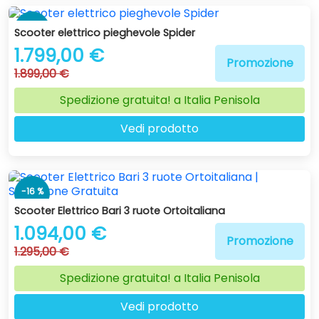
-5 %
Scooter elettrico pieghevole Spider
1.799,00 €
Promozione
1.899,00 €
Spedizione gratuita! a Italia Penisola
Vedi prodotto
-16 %
Scooter Elettrico Bari 3 ruote Ortoitaliana
1.094,00 €
Promozione
1.295,00 €
Spedizione gratuita! a Italia Penisola
Vedi prodotto