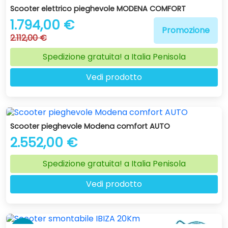
-15 %
Scooter elettrico pieghevole MODENA COMFORT
1.794,00 €
Promozione
2.112,00 €
Spedizione gratuita! a Italia Penisola
Vedi prodotto
Scooter pieghevole Modena comfort AUTO
2.552,00 €
Spedizione gratuita! a Italia Penisola
Vedi prodotto