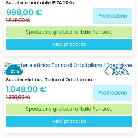
-20 %
Scooter smontabile IBIZA 20Km
998,00 €
Promozione
1.249,00 €
Spedizione gratuita! a Italia Penisola
Vedi prodotto
-25 %
Scooter elettrico Torino di Ortoitaliana
1.048,00 €
Promozione
1.390,00 €
Spedizione gratuita! a Italia Penisola
Vedi prodotto