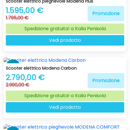
Scooter elettrico pieghevole Modena Plus
1.595,00 €
Promozione
1.795,00 €
Spedizione gratuita! a Italia Penisola
Vedi prodotto
-7 %
Scooter elettrico Modena Carbon
2.790,00 €
Promozione
2.990,00 €
Spedizione gratuita! a Italia Penisola
Vedi prodotto