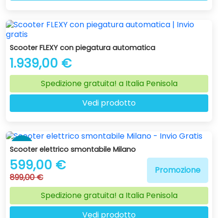
Scooter FLEXY con piegatura automatica
1.939,00 €
Spedizione gratuita! a Italia Penisola
Vedi prodotto
-33 %
Scooter elettrico smontabile Milano
599,00 €
Promozione
899,00 €
Spedizione gratuita! a Italia Penisola
Vedi prodotto