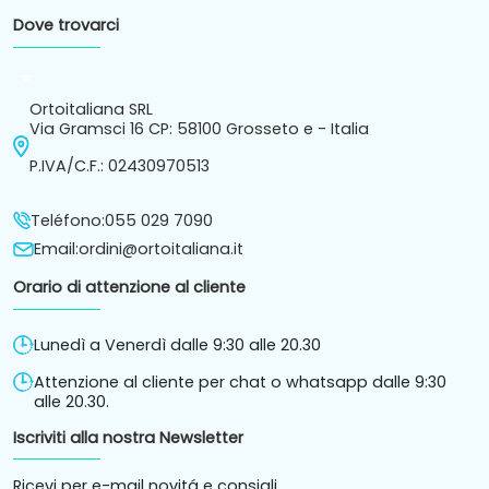
Dove trovarci
arrow_drop_down
Ortoitaliana SRL
Via Gramsci 16 CP: 58100 Grosseto e - Italia
P.IVA/C.F.: 02430970513
Teléfono:
055 029 7090
Email:
ordini@ortoitaliana.it
Orario di attenzione al cliente
Lunedì a Venerdì dalle 9:30 alle 20.30
Attenzione al cliente per chat o whatsapp dalle 9:30
alle 20.30.
Iscriviti alla nostra Newsletter
Ricevi per e-mail novitá e consigli.