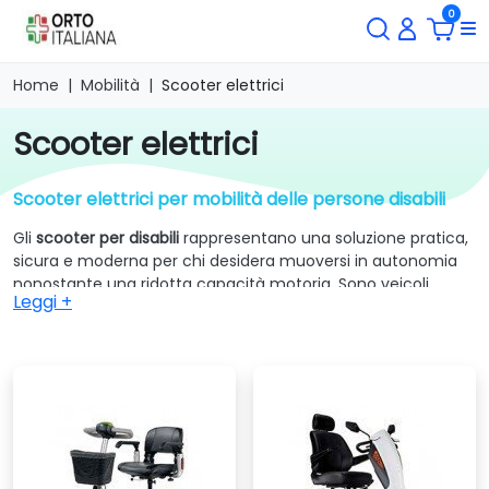
0
Home
Mobilità
Scooter elettrici
scooter elettrici
Scooter elettrici per mobilità delle persone disabili
Gli
scooter per disabili
rappresentano una soluzione pratica,
sicura e moderna per chi desidera muoversi in autonomia
nonostante una ridotta capacità motoria. Sono veicoli
Leggi +
elettrici pensati per anziani, persone con disabilità o utenti
che non possono utilizzare altri mezzi, ma che
vogliono
continuare a spostarsi in modo indipendente e
confortevole
.