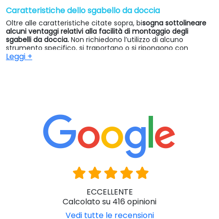
Caratteristiche dello sgabello da doccia
Oltre alle caratteristiche citate sopra, bi
sogna sottolineare
alcuni ventaggi relativi alla facilità di montaggio degli
sgabelli da doccia.
Non richiedono l’utilizzo di alcuno
strumento specifico, si traportano o si ripongono con
Leggi +
estrema semplicità. Inoltre possono esse utilizzati come
sedili temporanei o supporti alternativi a seconda delle
necessità.
In definitiva, implementare uno sgabello da doccia nella
ruotine di tutti i giorni, risulterà in un netto miglioramento
delle attività di igiene personale, aumenterà l’autonomia
dell’utente e la sicurezza in bagno. Il tutto a prezzi competivi
e accessibili a tutti.
Non esitare a contattarci per conoscere nel dettaglio tutti i
modelli di sgabelli disponibili al momento ed individuare
quello che maggiormente
si avvicina elle esigenze della
persona che lo utilizzerà.
ECCELLENTE
Calcolato su 416 opinioni
Vedi tutte le recensioni