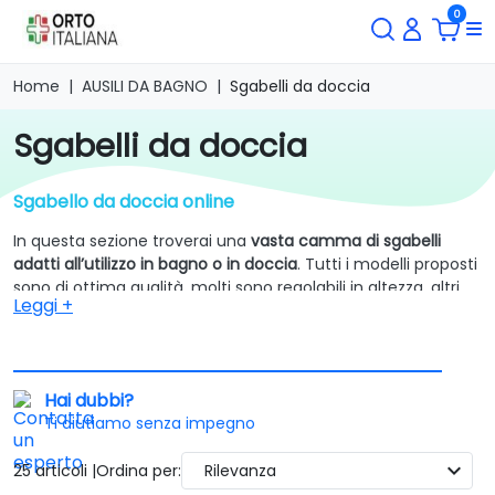
0
Home
AUSILI DA BAGNO
Sgabelli da doccia
sgabelli da doccia
Sgabello da doccia online
In questa sezione troverai una
vasta camma di sgabelli
adatti all’utilizzo in bagno o in doccia
. Tutti i modelli proposti
sono di ottima qualità, molti sono regolabili in altezza, altri
Leggi +
sono provvisti di braccioli, per dare la possibilità all’utente di
sorreggersi durante le attività di igiene personale, e altri
ancora sono dotati di schenale per una maggiore comodità
e stabilità.
Hai dubbi?
I materiali utilizzati per la realizzazione degli sgabelli da
Ti aiutiamo senza impegno
doccia per anziani o persone con difficoltà motorie,
sono di
ottima qualità
. L’acciaio e il pvc, materiali utilizzati per la
expand_more
25 articoli |
Ordina per:
Rilevanza
realizzazione della maggior parte dei modelli, sono materiali