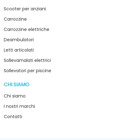
Scooter per anziani
Carrozzine
Carrozzine elettriche
Deambulatori
Letti articolati
Sollevamalati elettrici
Sollevatori per piscine
CHI SIAMO
arrow_drop_down
Chi siamo
I nostri marchi
Contatti