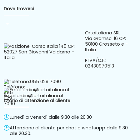
Dove trovarci
arrow_drop_down
Ortoitaliana SRL
Via Gramsci 16 CP:
58100 Grosseto e -
Italia
P.IVA/C.F.:
02430970513
Teléfono:
055 029 7090
Email:
ordini@ortoitaliana.it
Orario di attenzione al cliente
Lunedì a Venerdì dalle 9:30 alle 20.30
Attenzione al cliente per chat o whatsapp dalle 9:30
alle 20.30.