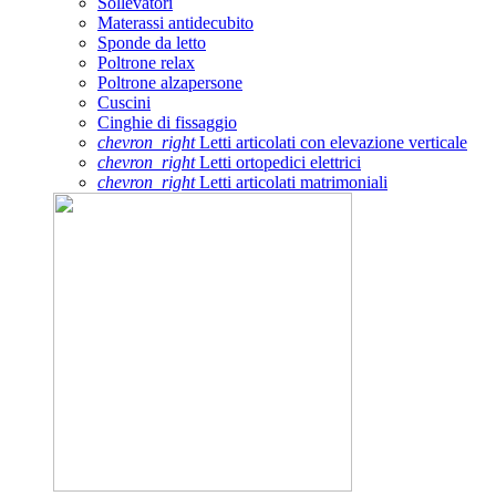
Sollevatori
Materassi antidecubito
Sponde da letto
Poltrone relax
Poltrone alzapersone
Cuscini
Cinghie di fissaggio
chevron_right
Letti articolati con elevazione verticale
chevron_right
Letti ortopedici elettrici
chevron_right
Letti articolati matrimoniali