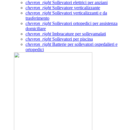
chevron_right
Sollevatori elettrici per anziani
chevron_right
Sollevatore verticalizzante
chevron_right
Sollevatori verticalizzanti e da
trasferimento
chevron_right
Sollevatori ortopedici per assistenza
domiciliare
chevron_right
Imbracature per sollevamalati
chevron_right
Sollevatori per piscina
chevron_right
Batterie per sollevatori ospedalieri e
ortopedici