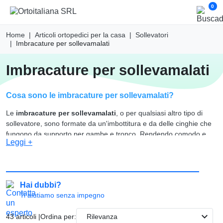
0
Home
Articoli ortopedici per la casa
Sollevatori
Imbracature per sollevamalati
imbracature per sollevamalati
Cosa sono le imbracature per sollevamalati?
Le
imbracature per sollevamalati
, o per qualsiasi altro tipo di
sollevatore, sono formate da un'imbottitura e da delle cinghie che
fungono da supporto per gambe e tronco. Rendendo comodo e
Leggi +
sicuro il periodo in cui il paziente verrà sollevato ed eretto in
posizione verticale o spostato in altri luoghi.
Rappresentano un accessorio indispensabile per gli
elevatori da
trasferimento, per assistenza domestica
, o per i sollevatori per
Hai dubbi?
piscina.
Ti aiutiamo senza impegno
Quando parliamo di imbracature per sollevatori ortopedici, bisogna
expand_more
43 articoli |
Ordina per:
Rilevanza