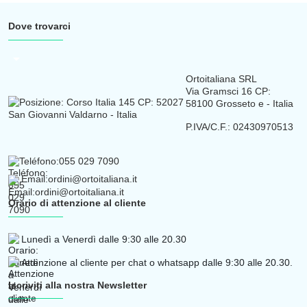
Dove trovarci
arrow_drop_down
Ortoitaliana SRL
Via Gramsci 16 CP:
58100 Grosseto e - Italia
P.IVA/C.F.: 02430970513
Teléfono:
055 029 7090
Email:
ordini@ortoitaliana.it
Orario di attenzione al cliente
Lunedì a Venerdì dalle 9:30 alle 20.30
Attenzione al cliente per chat o whatsapp dalle 9:30 alle 20.30.
Iscriviti alla nostra Newsletter