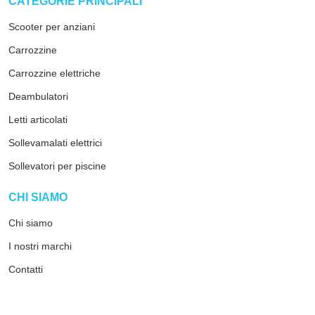
arrow_drop_down
CATEGORIE PRINCIPALI
Scooter per anziani
Carrozzine
Carrozzine elettriche
Deambulatori
Letti articolati
Sollevamalati elettrici
Sollevatori per piscine
arrow_drop_down
CHI SIAMO
Chi siamo
I nostri marchi
Contatti