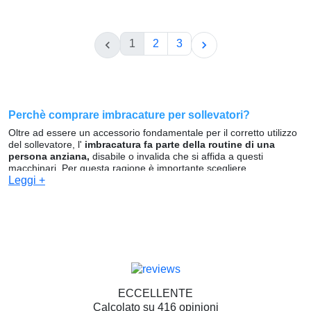
1
2
3


Perchè comprare imbracature per sollevatori?
Oltre ad essere un accessorio fondamentale per il corretto utilizzo
del sollevatore, l'
imbracatura fa parte della routine di una
persona anziana,
disabile o invalida che si affida a questi
macchinari. Per questa ragione è importante scegliere
un'imbracatura che si adatti al paziente e sia il più confortevole
Leggi +
possibile.
L'imbracatura permette il sollevamento e la sospensione del
paziente in aria
rendendo possibile lo svolgimento delle
attività d'igiene personale
senza che chi li assiste debba
compiere manovre azzardate che possano compromettere la
propria salute o quella del paziente.
Video dimostrativo per l'utilizzo dell'imbracatura sul
ECCELLENTE
sollevatore:
Calcolato su 416 opinioni