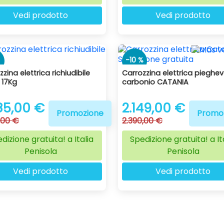
Vedi prodotto
Vedi prodotto
-10 %
zina elettrica richiudibile
Carrozzina elettrica pieghev
 17Kg
carbonio CATANIA
85,00 €
2.149,00 €
Promozione
Promo
,00 €
2.390,00 €
dizione gratuita! a Italia
Spedizione gratuita! a It
Penisola
Penisola
Vedi prodotto
Vedi prodotto