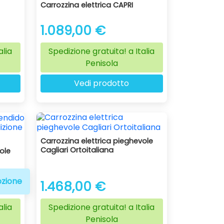
Carrozzina elettrica CAPRI
1.089,00 €
alia
Spedizione gratuita! a Italia
Penisola
Vedi prodotto
Carrozzina elettrica pieghevole
Cagliari Ortoitaliana
ole
zione
1.468,00 €
alia
Spedizione gratuita! a Italia
Penisola