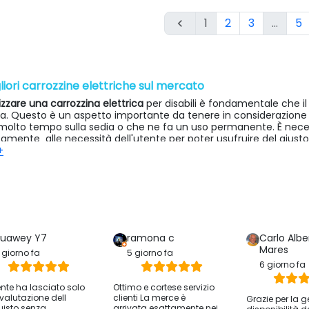
1
2
3
…
5

liori carrozzine elettriche sul mercato
lizzare una carrozzina elettrica
per disabili è fondamentale che i
ta. Questo è un aspetto importante da tenere in considerazione 
molto tempo sulla sedia o che ne fa un uso permanente. È necess
amente alle necessità dell'utente per poter usufruire del giusto 
+
che si formano a seguito della pressione, facilitare i movimenti de
ccompagnatore.
e
sedie a rotelle elettriche rappresentano l'opzione perfetta
per 
iate quotidiane o fare shopping. Ci sono diversi modelli di carro
 benessere e la sicurezza dell'utente.
io di sterzata è ridotto e fa sì che queste sedie si possano usare
uawey Y7
ramona c
Carlo Albe
à e stabilità.
Mares
 giorno fa
5 giorno fa
iamo di una
grandissima varietà di carrozzine elettriche
6 giorno fa
: più gra
che o a un prezzo più elevato, pieghevoli o fisse, ecc. La gamma
iente ha lasciato solo
Ottimo e cortese servizio
a qualsiasi necessità dell'utente.
valutazione dell
clienti La merce è
Grazie per la g
isto senza
arrivata esattamente nei