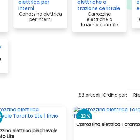
ia presente con una di maggiore amperaggio, incrementando note
7-8 km/h per alcuni modelli anche 10 km/h.
Carrozzina elettrica
Carrozzine
nsiderazione quando si compra una sedia a rotelle elettrica son
per interni
elettriche a
trazione centrale
 facilità di chiusura e trasporto, e soprattutto sicurezza. Tutti i 
r
88 articoli |
Ordina per:
Ri
%
-33 %
Carrozzina elettrica Toronto
zzina elettrica pieghevole
to Lite