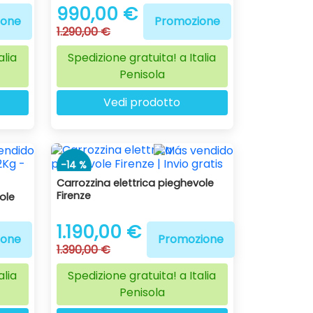
990,00 €
ione
Promozione
1.290,00 €
alia
Spedizione gratuita! a Italia
Penisola
Vedi prodotto
-14 %
Carrozzina elettrica pieghevole
Firenze
ole
1.190,00 €
ione
Promozione
1.390,00 €
alia
Spedizione gratuita! a Italia
Penisola