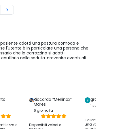

l paziente adotti una postura comoda e
se l'utente è in particolare una persona che
ario che la carrozzina si adatti
equilibrio nella seduta, prevenire eventuali
lle braccia e ridurre gli sforzi
quelle persone che non rinunciano a lunghe
zzine elettriche tutte studiate e create per la
 sia a casa che all'aperto in massima sicurezza,
rto
Riccardo “Merlinox”
graziella serreri
Mares
1 settimana fa
ndi o più strette, carrozzine elettriche
6 giorno fa
 di sedie a rotelle a disposizione è ampia e si
il cliente ha lasciato solo
una valutazione dell
entilezza e
Disponibili veloci e
acquisto senza