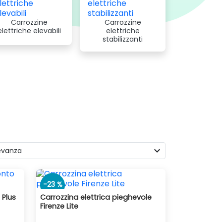
volmente l’autonomia. I motori invece
Carrozzine
Carrozzine
o: dimensioni della seduta, adattamento
elettriche elevabili
elettriche
stabilizzanti
nostri modelli sono ideali per essere guidate e
expand_more
levanza
-23 %
 Plus
Carrozzina elettrica pieghevole
Firenze Lite