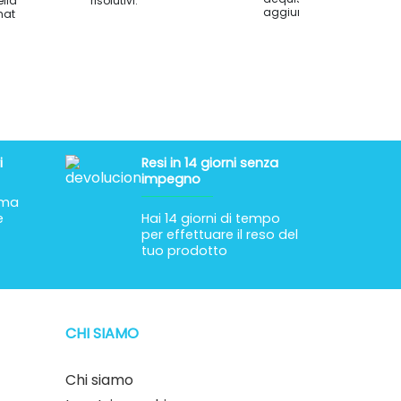
ella
risolutivi.
aggiungere commenti.
hat
di esercitarsi inizialmente su una superficie
cadute. Al momento dell'utilizzo effettivo del
e saldamente e siano in buono stato. Bisogna
surriscaldarsi e provocare così delle lesioni
 in salute, di fatto è stato provato che fare
gna scegliere una sedia che si adatti
o dei migliori prezzi sul mercato.
i
Resi in 14 giorni senza
specialisti nella vendita di carrozzine elettriche
impegno
 prodotto che si adatta maggiormente alle tue
tima
e
Hai 14 giorni di tempo
per effettuare il reso del
tuo prodotto
CHI SIAMO
Chi siamo