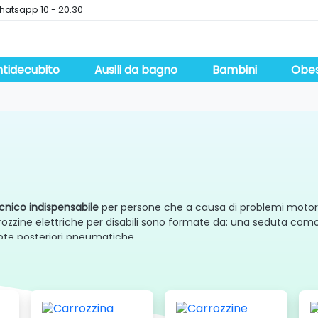
hatsapp 10 - 20.30
tidecubito
Ausili da bagno
Bambini
Obes
ecnico indispensabile
per persone che a causa di problemi motori
rozzine elettriche per disabili sono formate da: una seduta co
ruote posteriori pneumatiche.
utare le persone anziane o con mobilità ridotta a spostarsi
in qua
a.
e carrozzine elettriche per disabili garantiscono un’autonomia di