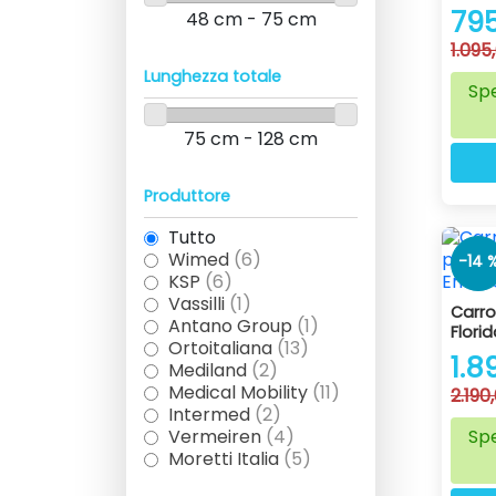
79
48 cm - 75 cm
1.095
Lunghezza totale
Spe
75 cm - 128 cm
Produttore
Tutto
Wimed
(6)
-14 
KSP
(6)
Vassilli
(1)
Carro
Antano Group
(1)
Flori
Ortoitaliana
(13)
1.8
Mediland
(2)
Medical Mobility
(11)
2.190
Intermed
(2)
Spe
Vermeiren
(4)
Moretti Italia
(5)