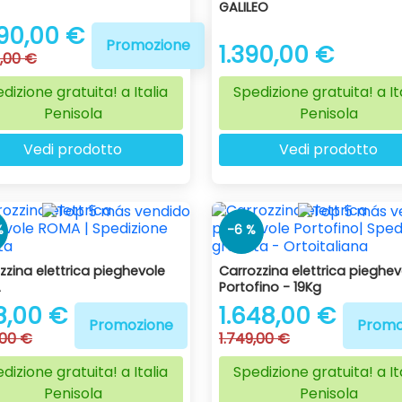
GALILEO
90,00 €
Promozione
1.390,00 €
,00 €
dizione gratuita! a Italia
Spedizione gratuita! a It
Penisola
Penisola
Vedi prodotto
Vedi prodotto
%
-6 %
zzina elettrica pieghevole
Carrozzina elettrica pieghev
A
Portofino - 19Kg
8,00 €
1.648,00 €
Promozione
Promo
,00 €
1.749,00 €
dizione gratuita! a Italia
Spedizione gratuita! a It
Penisola
Penisola