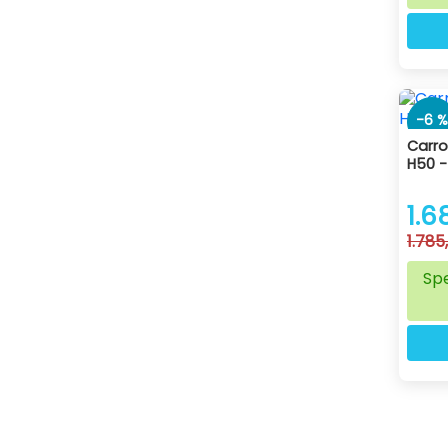
-6 %
Carroz
H50 -
1.6
1.785
Spe