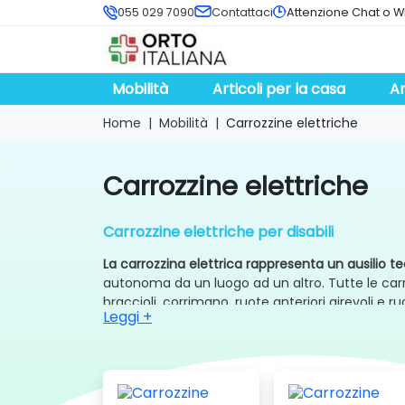
055 029 7090
Contattaci
Attenzione Chat o W
Mobilità
Articoli per la casa
An
Home
Mobilità
Carrozzine elettriche
carrozzine elettriche
Carrozzine elettriche per disabili
La carrozzina elettrica rappresenta un ausilio t
autonoma da un luogo ad un altro. Tutte le car
braccioli, corrimano, ruote anteriori girevoli e 
Leggi +
Ogni carrozzina elettrica è stata pensata
per ai
riacquistare in questo modo l’indipendenza pers
Grazie ai motori e alle batterie al litio, quest