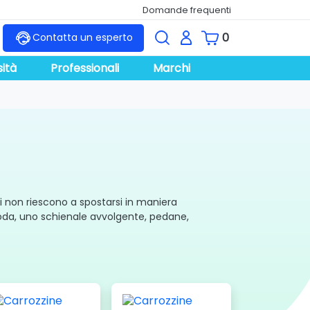
Domande frequenti
0
Contatta un esperto
ità
Professionali
Marchi
 non riescono a spostarsi in maniera
moda, uno schienale avvolgente, pedane,
lsiasi punto della città o della casa e
 minimo 10 km approssimativamente. In alcuni