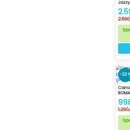
Jazzy
2.5
2.690
Spe
-23 
Carro
ROM
99
1.290
Spe