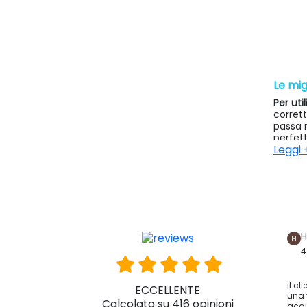
Le mig
Per uti
corret
passa 
perfett
Leggi 
ulcere 
dell'a
Quest
passegg
salute,
Il ragg
H
comodit
4
Dispon
economi
il cl
adatta 
ECCELLENTE
una 
Calcolato su 416 opinioni
acqu