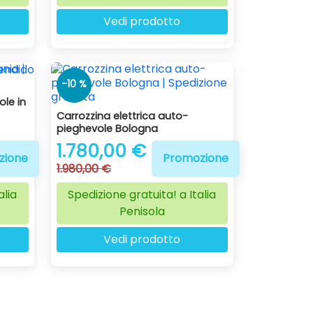
Vedi prodotto
-10 %
ole in
Carrozzina elettrica auto-
pieghevole Bologna
1.780,00 €
zione
Promozione
1.980,00 €
alia
Spedizione gratuita! a Italia
Penisola
Vedi prodotto