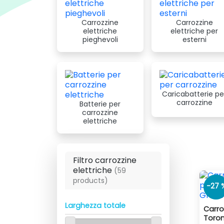
modelli è anche possibile sostituire la batter
permettono di garantire una velocità media di 
Carrozzine
Carrozzine
Alcuni degli aspetti che si devono tenere in co
elettriche
elettriche per
pieghevoli
esterni
all'utente, misure dello spazio in cui si muoverà,
trasportate in auto facilmente.
Caricabatterie pe
carrozzine
Batterie per
carrozzine
elettriche
Filtro carrozzine
elettriche
(59
products)
-27 
Larghezza totale
Carro
Toron