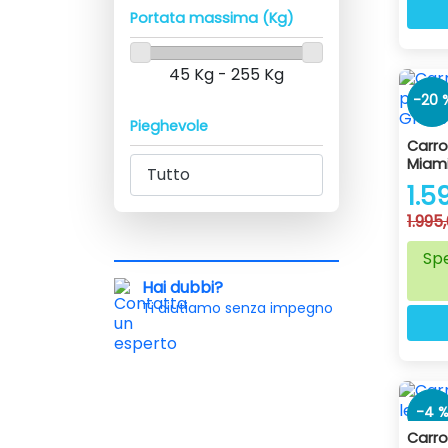
Portata massima (Kg)
45 Kg - 255 Kg
-20 
Pieghevole
Carro
Miam
1.5
1.995
Spe
Hai dubbi?
Ti aiutiamo senza impegno
-4 
Carro