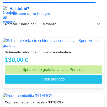
Hai dubbi?
Ti aiutiamo senza impegno
expand_more
14 articoli |
Ordina per:
Rilevanza
Schienale relax in schiuma viscoelastica
130,00 €
Spedizione gratuita! a Italia Penisola
Vedi prodotto
Coprisedile per carrozzina 'FITERGY'