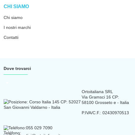
arrow_drop_down
CHI SIAMO
Chi siamo
I nostri marchi
Contatti
Dove trovarci
arrow_drop_down
Ortoitaliana SRL
Via Gramsci 16 CP:
58100 Grosseto e - Italia
P.IVA/C.F.: 02430970513
Teléfono:
055 029 7090