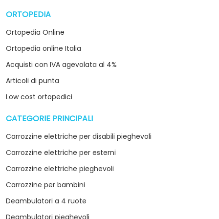
ORTOPEDIA
arrow_drop_down
Ortopedia Online
Ortopedia online Italia
Acquisti con IVA agevolata al 4%
Articoli di punta
Low cost ortopedici
CATEGORIE PRINCIPALI
arrow_drop_down
Carrozzine elettriche per disabili pieghevoli
Carrozzine elettriche per esterni
Carrozzine elettriche pieghevoli
Carrozzine per bambini
Deambulatori a 4 ruote
Deambulatori pieghevoli