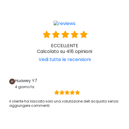
Successivamente, il disegno delle sedie da bagno con ruote
è pensato per far assumere all’utente una posizione
comoda durante il bagno, evitando l’assunzione di posizioni
che possono causare danni o lesioni.
Per rendere l’esperienza della doccia e del bagno
positiva e
confortevole
l’impiego di una sedia da bagno con ruote può
essere la soluzione adatta.
ECCELLENTE
Calcolato su 416 opinioni
Vedi tutte le recensioni
Huawey Y7
4 giorno fa
il cliente ha lasciato solo una valutazione dell acquisto senza
aggiungere commenti.