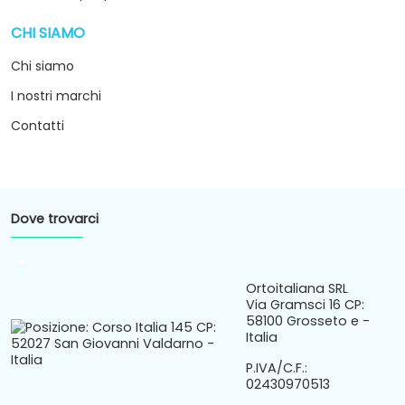
CHI SIAMO
arrow_drop_down
Chi siamo
I nostri marchi
Contatti
Dove trovarci
arrow_drop_down
Ortoitaliana SRL
Via Gramsci 16 CP:
58100 Grosseto e -
Italia
P.IVA/C.F.:
02430970513