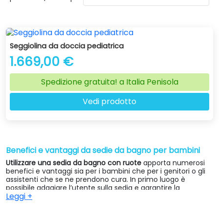
La sedia da bagno su ruote per bambini è un dispositivo che
permette di spostarsi con facilità da una stanza all’altra
posizionando il bambino direttamente sulla sedia da bagno,
evitando ulteriori sforzi. La presenza di ruote infatti,
permette che si tratti di un dispositivo maneggevole.
Seggiolina da doccia pediatrica
1.669,00 €
♿ Ortoitaliana, la tua
ortopedia
di fiducia! ✅
Spedizione gratuita! a Italia Penisola
Vedi prodotto
Benefici e vantaggi da sedie da bagno per bambini
Utilizzare una sedia da bagno con ruote
apporta numerosi
benefici e vantaggi sia per i bambini che per i genitori o gli
assistenti che se ne prendono cura. In primo luogo è
possibile adagiare l’utente sulla sedia e garantire la
Leggi +
massima sicurezza durante la pulizia poiché questa evita
cadute e lesioni.