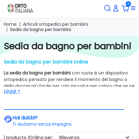
0
Home
Articoli ortopedici per bambini
Sedia da bagno per bambini
sedia da bagno per bambini
Sedia da bagno per bambini online
La sedia da bagno per bambini
con ruote è un dispositivo
ortopedico pensato per rendere il momento del bagno o
della doccia più facile per i più piccoli e per coloro che se ne
Leggi +
prendono cura.
Considerando che l’igiene personale è fondamentale,
ma
può essere un momento complicato per bambini che sono
affetti da patologie motorie e/o cerebrali, avere in
Hai dubbi?
dotazione una sedia da bagno può essere una soluzione
Ti aiutiamo senza impegno
comoda e che facilita tali operazioni.
expand_more
1 producto |
Ordina per:
Rilevanza