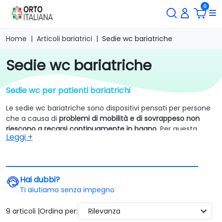
0
Home
Articoli bariatrici
Sedie wc bariatriche
sedie wc bariatriche
Sedie wc per patienti bariatrichi
Le sedie wc bariatriche sono dispositivi pensati per persone
che a causa di
problemi di mobilità e di sovrappeso non
riescono a recarsi continuamente in bagno.
Per questa
Leggi +
ragione grazie a questi ausili si darà la possibilità all’utente
obeso di poter realizzare i propri bisogni personali
direttamente nella stanza nella quale si trova.
Molte sedie wc bariatriche sono state pensate anche per
Hai dubbi?
essere utilizzate in doccia.
Grazie alla struttura in alluminio,
Ti aiutiamo senza impegno
questo dispositivo è ideale per essere utilizzato a contatto
con l’acqua. Anche le componenti imbottite come il sedile,
expand_more
9 articoli |
Ordina per:
Rilevanza
lo schienale o i braccioli possono bagnarsi in quanto creati