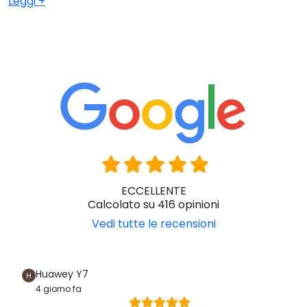
Leggi +
all’utente di spostarsi in maniera autonoma; da transito, con
ruote piccole, che occupano uno spazio ridotto rispetto a
quelle ad autospinta; oppure senza ruote.
In tutti i modelli è possibile rimuovere e disinfettare il
secchio che si trova sotto la seduta in maniera semplice ed
immediata. La struttura è stata pensata appositamente per
essere utilizzata in ambienti umidi come il bagno e
addirittura in doccia.
La sedia wc per pazienti obesi rappresenta la
soluzione
ideale per questa specifica categoria di persone
, che a
causa di problemi di sovrapeso non riescono a recarsi in
bagno ogni volta che ne hanno bisogno. In questo modo si
eviteranno inutili sforzi alle anche o alle ginocchia o
eventuali cadute o infortuni.
ECCELLENTE
Calcolato su 416 opinioni
Vedi tutte le recensioni
Huawey Y7
4 giorno fa