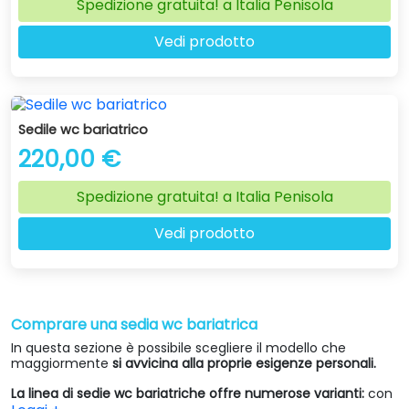
Spedizione gratuita! a Italia Penisola
Vedi prodotto
Sedile wc bariatrico
220,00 €
Spedizione gratuita! a Italia Penisola
Vedi prodotto
Comprare una sedia wc bariatrica
In questa sezione è possibile scegliere il modello che
maggiormente
si avvicina alla proprie esigenze personali.
La linea di sedie wc bariatriche offre numerose varianti:
con
ruote posteriori ad autospinta, che danno la possibilità