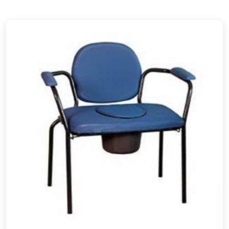
in schiuma poliuretanica morbida.
La struttura
delle sedie wc e doccia bariatriche è rinforzata,
studiata appositamente per sorreggere utenti con peso
superiore ai 150 o 200 kg.
♿ Ortoitaliana, la tua
ortopedia
online di fiducia! ✅