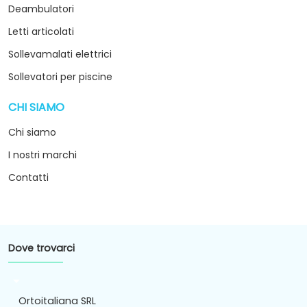
Deambulatori
Letti articolati
Sollevamalati elettrici
Sollevatori per piscine
CHI SIAMO
arrow_drop_down
Chi siamo
I nostri marchi
Contatti
Dove trovarci
arrow_drop_down
Ortoitaliana SRL