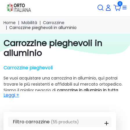
0
Home
Mobilità
Carrozzine
Carrozzine pieghevoli in alluminio
carrozzine pieghevoli in
alluminio
Carrozzine pieghevoli
Se vuoi acquistare una carrozzina in alluminio, quì potrai
trovare le più resistenti e affidabili sul mercato ortopedico.
Siamo il miglior negozio di
carrozzine in alluminio in tutta
Leggi +
Italia.
Grazie telaio in alluminio, le
sedie a rotelle in alluminio sono
molto leggere e meno pesanti
di quelle in acciaio, oltre ad
essere più gestibili, manovrabili e trasportabili. Per queste
Filtro carrozzine
(55 products)
caratteristiche risultano ideali per chi viaggia