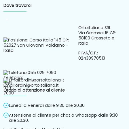
Dove trovarci
arrow_drop_down
Ortoitaliana SRL
Via Gramsci 16 CP:
58100 Grosseto e -
Italia
P.IVA/C.F.:
02430970513
Teléfono:
055 029 7090
Email:
ordini@ortoitaliana.it
Orario di attenzione al cliente
Lunedì a Venerdì dalle 9:30 alle 20.30
Attenzione al cliente per chat o whatsapp dalle 9:30
alle 20.30.