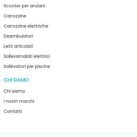
Scooter per anziani
Carrozzine
Carrozzine elettriche
Deambulatori
Letti articolati
Sollevamalati elettrici
Sollevatori per piscine
CHI SIAMO
arrow_drop_down
Chi siamo
I nostri marchi
Contatti