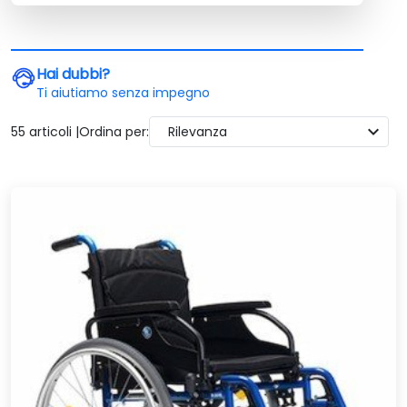
frequentemente.
Hai dubbi?
Ti aiutiamo senza impegno
expand_more
55 articoli |
Ordina per:
Rilevanza