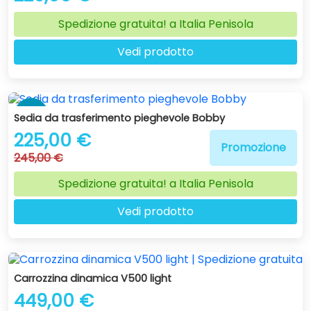
Spedizione gratuita! a Italia Penisola
Vedi prodotto
-8 %
Sedia da trasferimento pieghevole Bobby
225,00 €
Promozione
245,00 €
Spedizione gratuita! a Italia Penisola
Vedi prodotto
Carrozzina dinamica V500 light
449,00 €