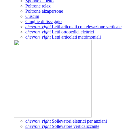
Sponde da letto
Poltrone relax
Poltrone alzapersone
Cuscini
Cinghie di fissaggio
chevron_right
Letti articolati con elevazione verticale
chevron_right
Letti ortopedici elettrici
chevron_right
Letti articolati matrimoniali
chevron_right
Sollevatori elettrici per anziani
chevron_right
Sollevatore verticalizzante