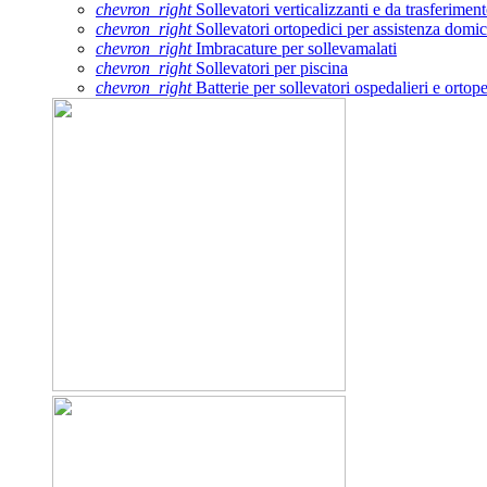
chevron_right
Sollevatori verticalizzanti e da trasferimen
chevron_right
Sollevatori ortopedici per assistenza domic
chevron_right
Imbracature per sollevamalati
chevron_right
Sollevatori per piscina
chevron_right
Batterie per sollevatori ospedalieri e ortope