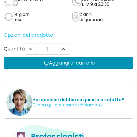
I supporti laterali proteggono la
zona dorsale
e il
supporto lombare favorisce l'adozione di una postura
corretta.
Vedi caratteristiche
130,00 €
IVA INCLUSA
Invio Gratis!24/72h!
4.9
Leggi le opinioni
Invio Gratis!
Att. immediata
L-V 9 a 20:30
14 giorni
2 anni