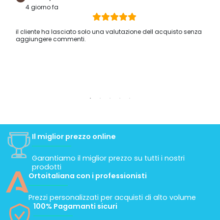
ECCELLENTE
Calcolato su 416 opinioni
Vedi tutte le recensioni
Huawey Y7
4 giorno fa