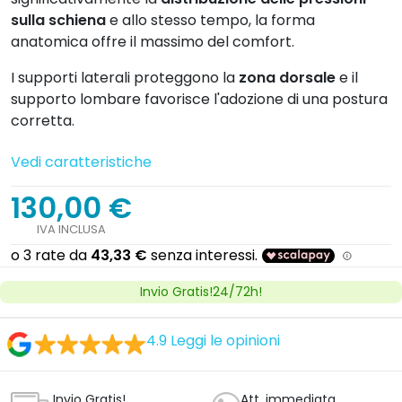
sear
Schienale relax in schiuma
viscoelastica
Marca
Wimed
Riferimento
P951D1HW
Previene le ulcere da pressione, migliora
significativamente la
distribuzione delle pressioni
sulla schiena
e allo stesso tempo, la forma
anatomica offre il massimo del comfort.