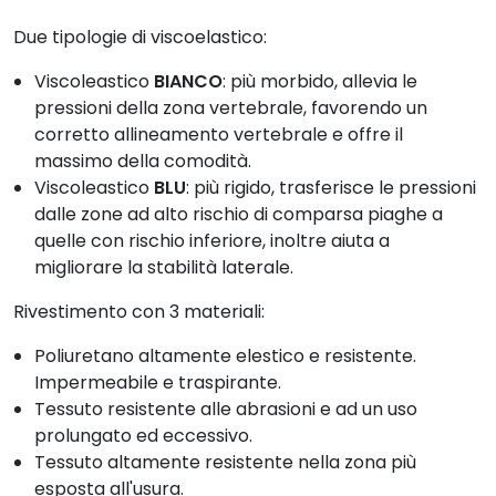
Centri di educazione speciale
Case di cura
Hotel
Ti informiamo senza impegno
055 029 7090
Descrizione
Previene le lesioni per pressione. Inoltre, la forma
anatomica, oltre a migliorare notevolemente la
distribuzione delle pressioni, offre il comfort
desiderato. I supporti laterali proteggono la zona
dorsale e il supporto lombare favorisce l'adozione di
una postura corretta.
FORMA ANATOMICA
Due tipologie di viscoelastico: