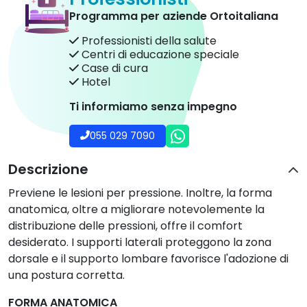
reso
di garanzia
Opzioni del prodotto
Quantità


Aggiungi al carrello
Hai qualche dubbio su questo prodotto?
Clicca qui per essere richiamato
Professionisti
Programma per aziende Ortoitaliana
Professionisti della salute