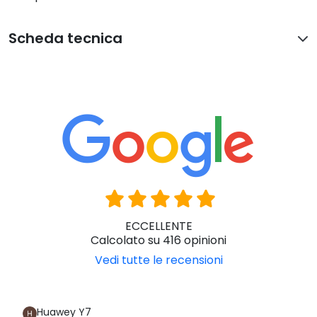
Viscoleastico
BIANCO
: più morbido, allevia le
pressioni della zona vertebrale, favorendo un
corretto allineamento vertebrale e offre il
massimo della comodità.
Viscoleastico
BLU
: più rigido, trasferisce le pressioni
dalle zone ad alto rischio di comparsa piaghe a
quelle con rischio inferiore, inoltre aiuta a
migliorare la stabilità laterale.
Rivestimento con 3 materiali:
Poliuretano altamente elestico e resistente.
Impermeabile e traspirante.
Tessuto resistente alle abrasioni e ad un uso
prolungato ed eccessivo.
Tessuto altamente resistente nella zona più
esposta all'usura.
Scheda tecnica