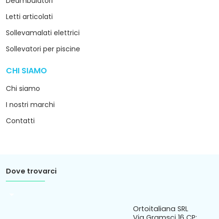
Deambulatori
Letti articolati
Sollevamalati elettrici
Sollevatori per piscine
CHI SIAMO
arrow_drop_down
Chi siamo
I nostri marchi
Contatti
Dove trovarci
arrow_drop_down
Ortoitaliana SRL
Via Gramsci 16 CP: