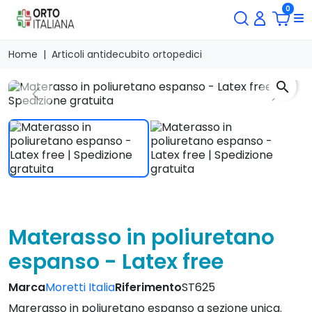
0
Home
Articoli antidecubito ortopedici
search
Previous
Next
Materasso in poliuretano
espanso - Latex free
Marca
Moretti Italia
Riferimento
ST625
Marerasso in poliuretano espanso a sezione unica.