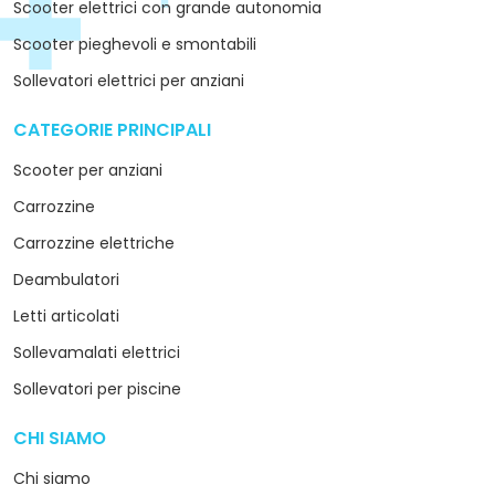
Scooter elettrici con grande autonomia
Scooter pieghevoli e smontabili
Sollevatori elettrici per anziani
CATEGORIE PRINCIPALI
arrow_drop_down
Scooter per anziani
Carrozzine
Carrozzine elettriche
Deambulatori
Letti articolati
Sollevamalati elettrici
Sollevatori per piscine
CHI SIAMO
arrow_drop_down
Chi siamo