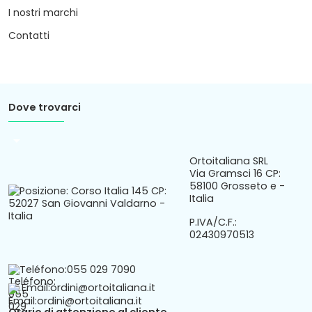
I nostri marchi
Contatti
Dove trovarci
arrow_drop_down
Ortoitaliana SRL
Via Gramsci 16 CP:
58100 Grosseto e -
Italia
P.IVA/C.F.:
02430970513
Teléfono:
055 029 7090
Email:
ordini@ortoitaliana.it