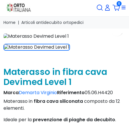
0
Home
Articoli antidecubito ortopedici
search
Materasso in fibra cava
Devimed Level 1
Marca
Demarta Virginio
Riferimento
05.06.H4420
Materasso in
fibra cava siliconata
composto da 12
elementi.
Ideale per la
prevenzione di piaghe da decubito
.