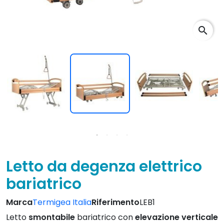
search
Letto da degenza elettrico
bariatrico
Marca
Termigea Italia
Riferimento
LEB1
Letto
smontabile
bariatrico con
elevazione verticale