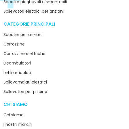
Scooter pieghevoli e smontabili
Sollevatori elettrici per anziani
CATEGORIE PRINCIPALI
arrow_drop_down
Scooter per anziani
Carrozzine
Carrozzine elettriche
Deambulatori
Letti articolati
Sollevamalati elettrici
Sollevatori per piscine
CHI SIAMO
arrow_drop_down
Chi siamo
I nostri marchi