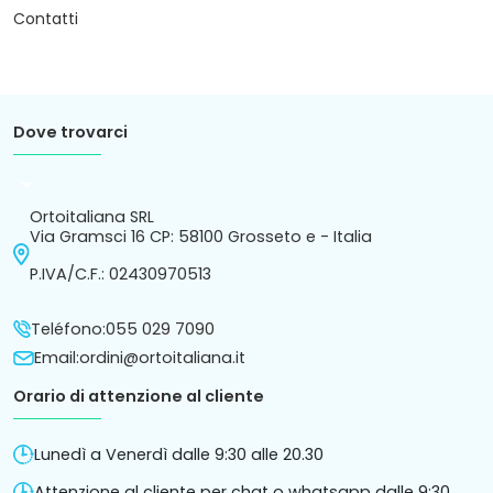
Contatti
Dove trovarci
arrow_drop_down
Ortoitaliana SRL
Via Gramsci 16 CP: 58100 Grosseto e - Italia
P.IVA/C.F.: 02430970513
Teléfono:
055 029 7090
Email:
ordini@ortoitaliana.it
Orario di attenzione al cliente
Lunedì a Venerdì dalle 9:30 alle 20.30
Attenzione al cliente per chat o whatsapp dalle 9:30