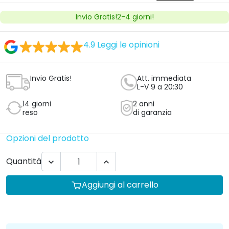
Invio Gratis!2-4 giorni!
4.9
Leggi le opinioni
Invio Gratis!
Att. immediata
L-V 9 a 20:30
14 giorni
2 anni
reso
di garanzia
Opzioni del prodotto
Quantità


Aggiungi al carrello