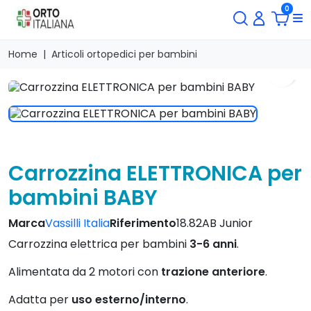
0
Home
Articoli ortopedici per bambini
search
Carrozzina ELETTRONICA per
bambini BABY
Marca
Vassilli Italia
Riferimento
18.82AB Junior
Carrozzina elettrica per bambini
3-6 anni
.
Alimentata da 2 motori con
trazione anteriore
.
Adatta per
uso esterno/interno
.