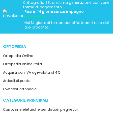
Crittografia SSL di ultima generazione con varie
forme di pagamento
Resi in 14 giorni senza impegno
Hai 14 giorni di tempo per effettuare il reso del
tuo prodotto
ORTOPEDIA
arrow_drop_down
Ortopedia Online
Ortopedia online Italia
Acquisti con IVA agevolata al 4%
Articoli di punta
Low cost ortopedici
CATEGORIE PRINCIPALI
arrow_drop_down
Carrozzine elettriche per disabili pieghevoli