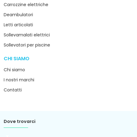
Carrozzine elettriche
Deambulatori
Letti articolati
Sollevamalati elettrici
Sollevatori per piscine
CHI SIAMO
arrow_drop_down
Chi siamo
I nostri marchi
Contatti
Dove trovarci
arrow_drop_down