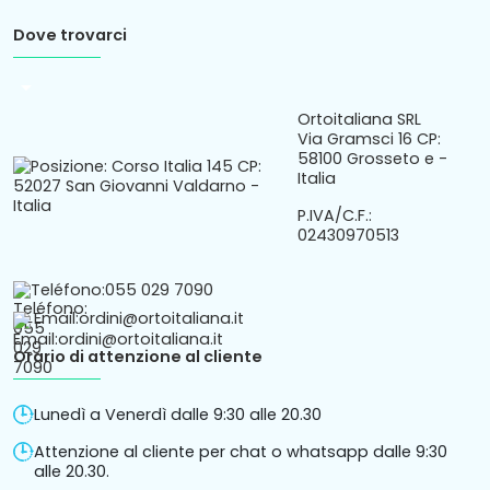
Dove trovarci
arrow_drop_down
Ortoitaliana SRL
Via Gramsci 16 CP:
58100 Grosseto e -
Italia
P.IVA/C.F.:
02430970513
Teléfono:
055 029 7090
Email:
ordini@ortoitaliana.it
Orario di attenzione al cliente
Lunedì a Venerdì dalle 9:30 alle 20.30
Attenzione al cliente per chat o whatsapp dalle 9:30
alle 20.30.