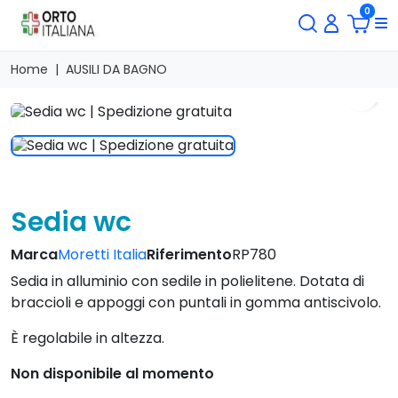
0
Home
AUSILI DA BAGNO
search
Sedia wc
Marca
Moretti Italia
Riferimento
RP780
Sedia in alluminio con sedile in polielitene. Dotata di
braccioli e appoggi con puntali in gomma antiscivolo.
È regolabile in altezza.
Non disponibile al momento