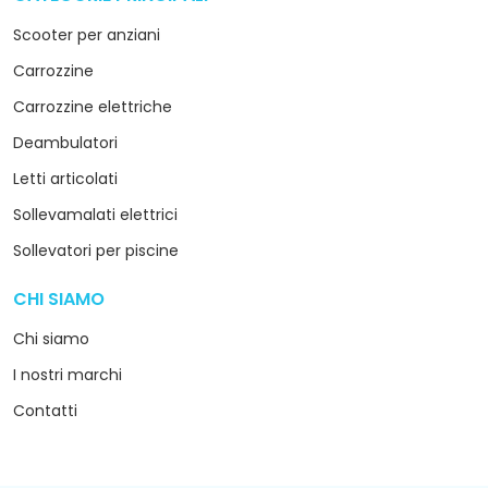
Scooter per anziani
Carrozzine
Carrozzine elettriche
Deambulatori
Letti articolati
Sollevamalati elettrici
Sollevatori per piscine
CHI SIAMO
arrow_drop_down
Chi siamo
I nostri marchi
Contatti