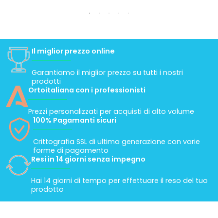
Il miglior prezzo online
Garantiamo il miglior prezzo su tutti i nostri
prodotti
Ortoitaliana con i professionisti
Prezzi personalizzati per acquisti di alto volume
100% Pagamanti sicuri
Crittografia SSL di ultima generazione con varie
forme di pagamento
Resi in 14 giorni senza impegno
Hai 14 giorni di tempo per effettuare il reso del tuo
prodotto