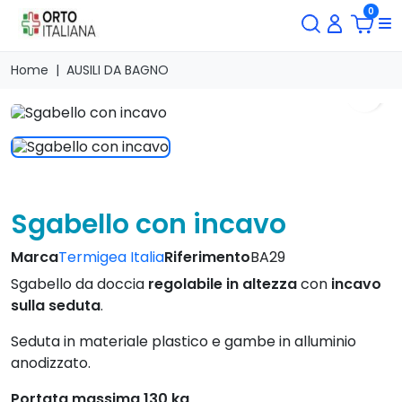
0
Home
AUSILI DA BAGNO
search
Sgabello con incavo
Marca
Termigea Italia
Riferimento
BA29
Sgabello da doccia
regolabile in altezza
con
incavo
sulla seduta
.
Seduta in materiale plastico e gambe in alluminio
anodizzato.
Portata massima 130 kg
.