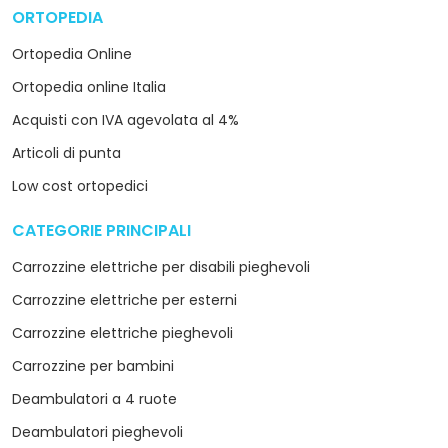
ORTOPEDIA
arrow_drop_down
Ortopedia Online
Ortopedia online Italia
Acquisti con IVA agevolata al 4%
Articoli di punta
Low cost ortopedici
CATEGORIE PRINCIPALI
arrow_drop_down
Carrozzine elettriche per disabili pieghevoli
Carrozzine elettriche per esterni
Carrozzine elettriche pieghevoli
Carrozzine per bambini
Deambulatori a 4 ruote
Deambulatori pieghevoli