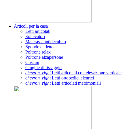
Articoli per la casa
Letti articolati
Sollevatori
Materassi antidecubito
Sponde da letto
Poltrone relax
Poltrone alzapersone
Cuscini
Cinghie di fissaggio
chevron_right
Letti articolati con elevazione verticale
chevron_right
Letti ortopedici elettrici
chevron_right
Letti articolati matrimoniali