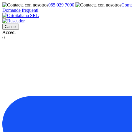
055 029 7090
Conta
Domande frequenti
Cancel
Accedi
0