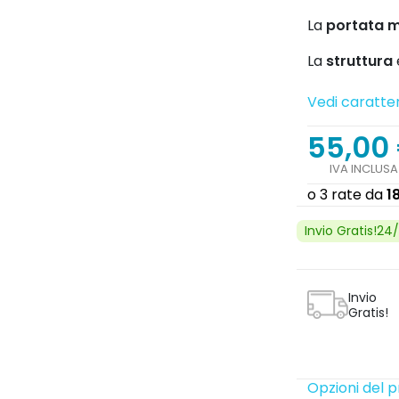
La
portata 
Next
La
struttura
Vedi caratter
55,00
IVA INCLUSA
Invio Gratis!24
Invio
search
Gratis!
Opzioni del 