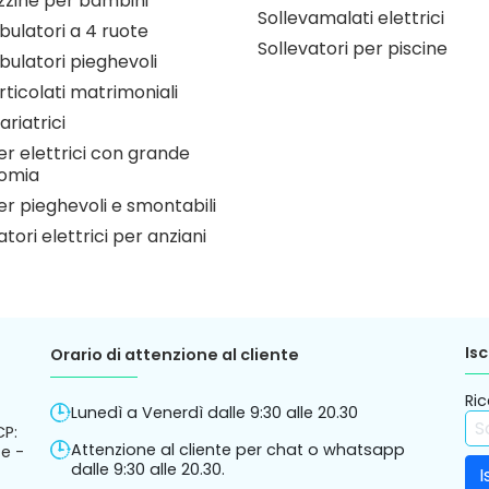
zzine per bambini
Sollevamalati elettrici
ulatori a 4 ruote
Sollevatori per piscine
ulatori pieghevoli
articolati matrimoniali
ariatrici
r elettrici con grande
omia
r pieghevoli e smontabili
atori elettrici per anziani
Isc
Orario di attenzione al cliente
Ric
Lunedì a Venerdì dalle 9:30 alle 20.30
CP:
Attenzione al cliente per chat o whatsapp
e -
dalle 9:30 alle 20.30.