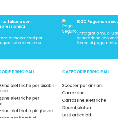
rtoitaliana con i
100% Pagamanti sicu
rofessionisti
Crittografia SSL di ul
rezzi personalizzati per
generazione con vari
cquisti di alto volume
forme di pagamento
ORIE PRINCIPALI
CATEGORIE PRINCIPALI
zine elettriche per disabili
Scooter per anziani
voli
Carrozzine
zine elettriche per
Carrozzine elettriche
i
Deambulatori
zine elettriche pieghevoli
Letti articolati