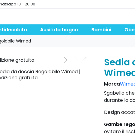
hatsapp 10 - 20.30
ntidecubito
Ausili da bagno
Bambini
Obe
golabile Wimed
Sedia 
Wime
Marca
Wime
Sgabello che
durante la do
Design accatt
Gambe regol
evitare il risc