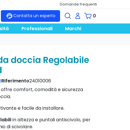
Domande frequenti
0
Contatta un esperto
sità
Professionali
Marchi
da doccia Regolabile
d
d
Riferimento
24010006
 offre comfort, comodità e sicurezza
ccia.
ivante e facile da installare.
abili
in altezza e puntali antiscivolo, per
hio di scivolare.