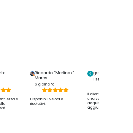
rto
Riccardo “Merlinox”
graziella serreri
Mares
1 settimana fa
6 giorno fa
il cliente ha lasciato solo
una valutazione dell
entilezza e
Disponibili veloci e
acquisto senza
ella
risolutivi.
aggiungere commenti.
hat