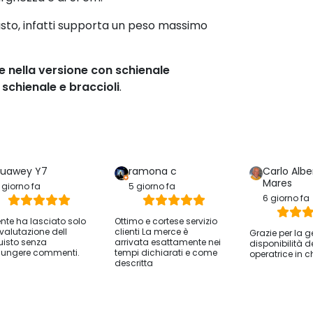
sto, infatti supporta un peso massimo
e nella versione con schienale
 schienale e braccioli
.
uawey Y7
ramona c
Carlo Albe
Mares
 giorno fa
5 giorno fa
6 giorno fa
iente ha lasciato solo
Ottimo e cortese servizio
valutazione dell
clienti La merce è
Grazie per la g
isto senza
arrivata esattamente nei
disponibilità d
ungere commenti.
tempi dichiarati e come
operatrice in c
descritta