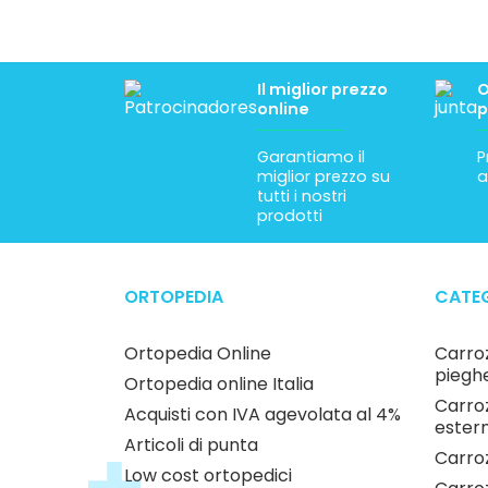
Il miglior prezzo
O
online
p
Garantiamo il
P
miglior prezzo su
a
tutti i nostri
prodotti
ORTOPEDIA
CATEG
Ortopedia Online
Carroz
pieghe
Ortopedia online Italia
Carroz
Acquisti con IVA agevolata al 4%
estern
Articoli di punta
Carroz
Low cost ortopedici