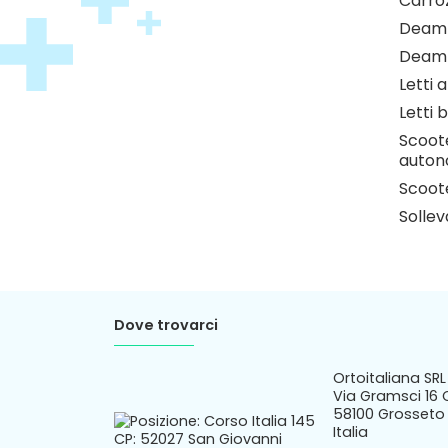
Carro
Deamb
Deamb
Letti 
Letti b
Scoote
auton
Scoote
Sollev
Dove trovarci
Ortoitaliana SRL
Via Gramsci 16 
58100 Grosseto 
Italia