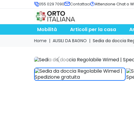
055 029 7090
Contattaci
Attenzione Chat o W
Mobilità
Articoli per la casa
A
Home
AUSILI DA BAGNO
Sedia da doccia Re
search