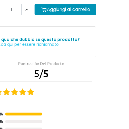
Aggiungi al carrello

i qualche dubbio su questo prodotto?
cca qui per essere richiamato
Puntuación Del Producto
5
/
5
0%
0%