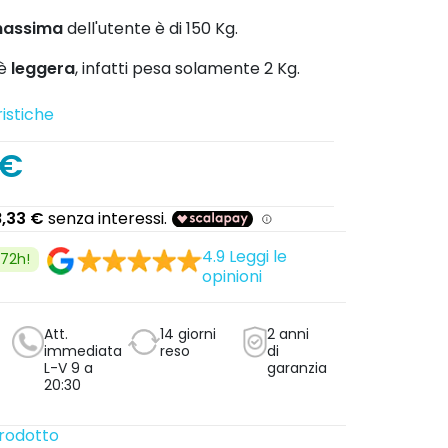
massima
dell'utente è di 150 Kg.
è
leggera
, infatti pesa solamente 2 Kg.
istiche
 €
4.9
Leggi le
/72h!
opinioni
Att.
14 giorni
2 anni
immediata
reso
di
L-V 9 a
garanzia
20:30
prodotto