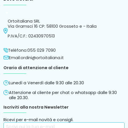
arrow_drop_down
Ortoitaliana SRL
Via Gramsci 16 CP: 58100 Grosseto e - Italia
P.IVA/C.F.: 02430970513
Teléfono:
055 029 7090
Email:
ordini@ortoitaliana.it
Orario di attenzione al cliente
Lunedì a Venerdì dalle 9:30 alle 20.30
Attenzione al cliente per chat o whatsapp dalle 9:30
alle 20.30.
Iscriviti alla nostra Newsletter
Ricevi per e-mail novitá e consigli.