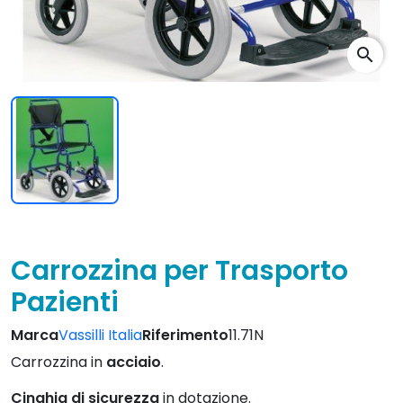
search
Carrozzina per Trasporto
Pazienti
Marca
Vassilli Italia
Riferimento
11.71N
Carrozzina in
acciaio
.
Cinghia di sicurezza
in dotazione.