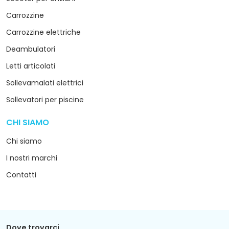
Carrozzine
Carrozzine elettriche
Deambulatori
Letti articolati
Sollevamalati elettrici
Sollevatori per piscine
CHI SIAMO
arrow_drop_down
Chi siamo
I nostri marchi
Contatti
Dove trovarci