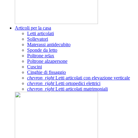
Articoli per la casa
Letti articolati
Sollevatori
Materassi antidecubito
Sponde da letto
Poltrone relax
Poltrone alzapersone
Cuscini
Cinghie di fissaggio
chevron_right
Letti articolati con elevazione verticale
chevron_right
Letti ortopedici elettrici
chevron_right
Letti articolati matrimoniali