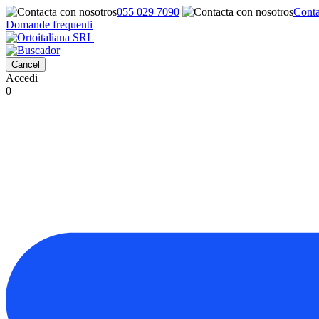
055 029 7090
Conta
Domande frequenti
Cancel
Accedi
0