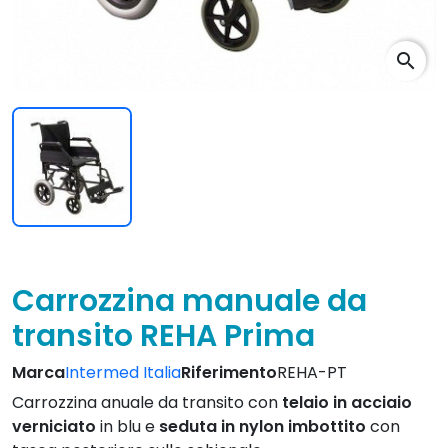
search
Carrozzina manuale da
transito REHA Prima
Marca
Intermed Italia
Riferimento
REHA-PT
Carrozzina anuale da transito con
telaio in acciaio
verniciato
in blu e
seduta in nylon imbottito
con