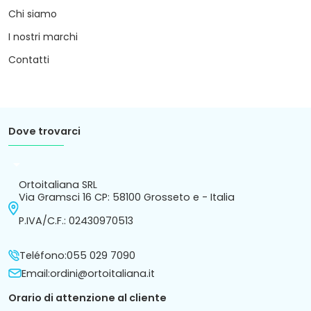
Chi siamo
I nostri marchi
Contatti
Dove trovarci
arrow_drop_down
Ortoitaliana SRL
Via Gramsci 16 CP: 58100 Grosseto e - Italia
P.IVA/C.F.: 02430970513
Teléfono:
055 029 7090
Email:
ordini@ortoitaliana.it
Orario di attenzione al cliente