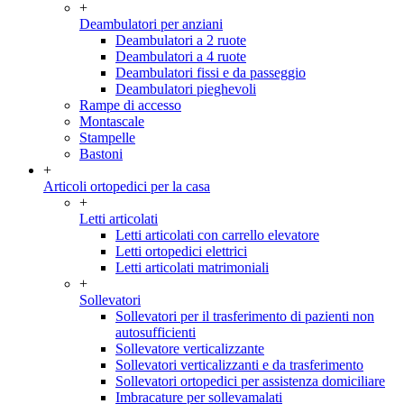
+
Deambulatori per anziani
Deambulatori a 2 ruote
Deambulatori a 4 ruote
Deambulatori fissi e da passeggio
Deambulatori pieghevoli
Rampe di accesso
Montascale
Stampelle
Bastoni
+
Articoli ortopedici per la casa
+
Letti articolati
Letti articolati con carrello elevatore
Letti ortopedici elettrici
Letti articolati matrimoniali
+
Sollevatori
Sollevatori per il trasferimento di pazienti non
autosufficienti
Sollevatore verticalizzante
Sollevatori verticalizzanti e da trasferimento
Sollevatori ortopedici per assistenza domiciliare
Imbracature per sollevamalati