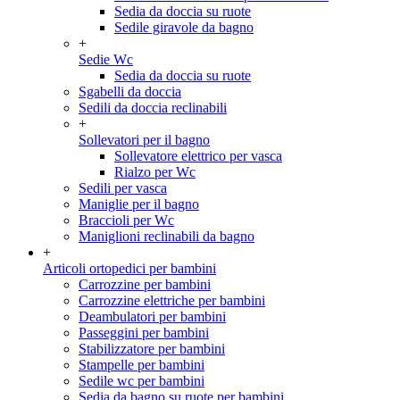
Sedia da doccia su ruote
Sedile giravole da bagno
+
Sedie Wc
Sedia da doccia su ruote
Sgabelli da doccia
Sedili da doccia reclinabili
+
Sollevatori per il bagno
Sollevatore elettrico per vasca
Rialzo per Wc
Sedili per vasca
Maniglie per il bagno
Braccioli per Wc
Maniglioni reclinabili da bagno
+
Articoli ortopedici per bambini
Carrozzine per bambini
Carrozzine elettriche per bambini
Deambulatori per bambini
Passeggini per bambini
Stabilizzatore per bambini
Stampelle per bambini
Sedile wc per bambini
Sedia da bagno su ruote per bambini