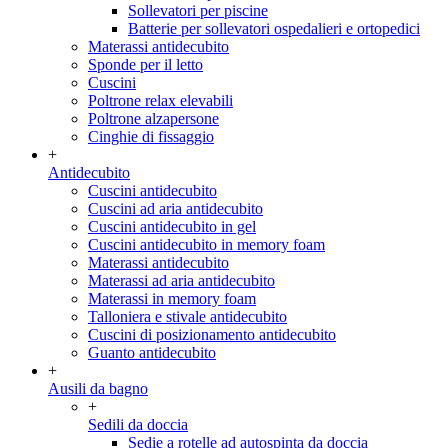
Sollevatori per piscine
Batterie per sollevatori ospedalieri e ortopedici
Materassi antidecubito
Sponde per il letto
Cuscini
Poltrone relax elevabili
Poltrone alzapersone
Cinghie di fissaggio
+
Antidecubito
Cuscini antidecubito
Cuscini ad aria antidecubito
Cuscini antidecubito in gel
Cuscini antidecubito in memory foam
Materassi antidecubito
Materassi ad aria antidecubito
Materassi in memory foam
Talloniera e stivale antidecubito
Cuscini di posizionamento antidecubito
Guanto antidecubito
+
Ausili da bagno
+
Sedili da doccia
Sedie a rotelle ad autospinta da doccia