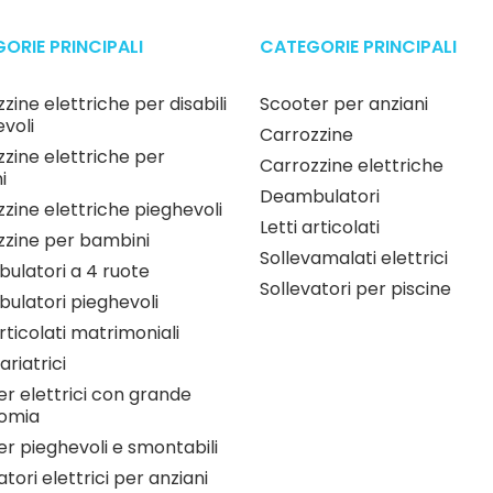
ORIE PRINCIPALI
CATEGORIE PRINCIPALI
zine elettriche per disabili
Scooter per anziani
voli
Carrozzine
zine elettriche per
Carrozzine elettriche
i
Deambulatori
zine elettriche pieghevoli
Letti articolati
zzine per bambini
Sollevamalati elettrici
ulatori a 4 ruote
Sollevatori per piscine
ulatori pieghevoli
articolati matrimoniali
ariatrici
r elettrici con grande
omia
r pieghevoli e smontabili
atori elettrici per anziani