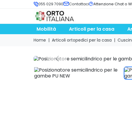
055 029 7090
Contattaci
Attenzione Chat o W
Mobilità
Articoli per la casa
A
Home
Articoli ortopedici per la casa
Cuscini
search
Previous