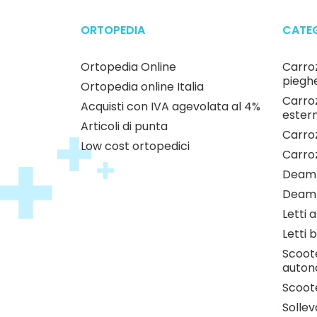
ORTOPEDIA
CATEG
Ortopedia Online
Carroz
pieghe
Ortopedia online Italia
Carroz
Acquisti con IVA agevolata al 4%
estern
Articoli di punta
Carroz
Low cost ortopedici
Carro
Deamb
Deamb
Letti 
Letti b
Scoote
auton
Scoote
Sollev