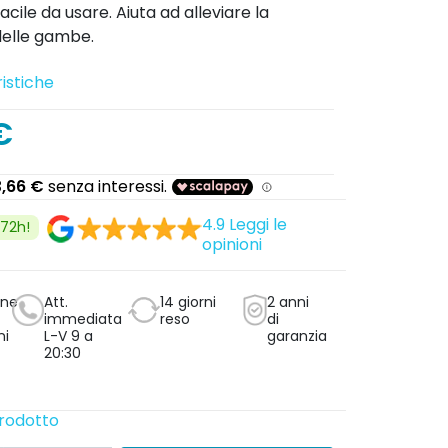
cile da usare. Aiuta ad alleviare la
elle gambe.
istiche
€
4.9
Leggi le
/72h!
opinioni
one
Att.
14 giorni
2 anni
immediata
reso
di
ni
L-V 9 a
garanzia
20:30
prodotto