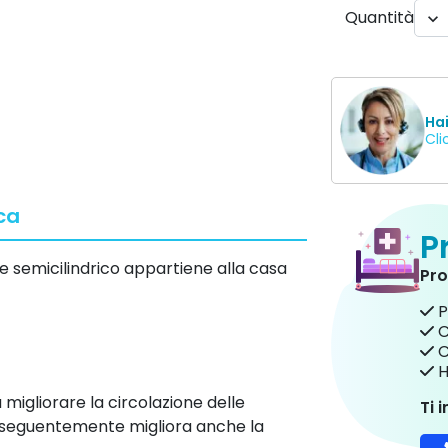
Quantità

Ha
Cli
ca
P
 semicilindrico appartiene alla casa
Pro
P
C
C
H
 migliorare la circolazione delle
Ti 
nseguentemente migliora anche la