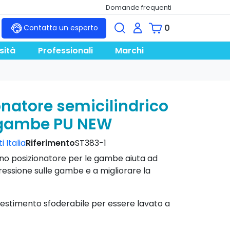
Domande frequenti
0
Contatta un esperto
sità
Professionali
Marchi
search
onatore semicilindrico
 gambe PU NEW
 Italia
Riferimento
ST383-1
no posizionatore per le gambe aiuta ad
pressione sulle gambe e a migliorare la
vestimento sfoderabile per essere lavato a