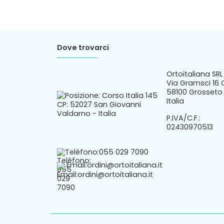
Dove trovarci
Ortoitaliana SRL
Via Gramsci 16 
58100 Grosseto 
Italia
P.IVA/C.F.:
02430970513
Teléfono:
055 029 7090
Email:
ordini@ortoitaliana.it