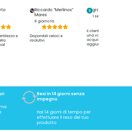
rto
Riccardo “Merlinox”
graziella serreri
Mares
1 settimana fa
6 giorno fa
il cliente ha lasciato solo
una valutazione dell
entilezza e
Disponibili veloci e
acquisto senza
ella
risolutivi.
aggiungere commenti.
hat
ri
Resi in 14 giorni senza
impegno
tima
e
Hai 14 giorni di tempo per
effettuare il reso del tuo
prodotto