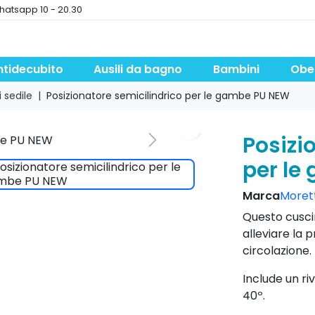
hatsapp 10 - 20.30
ntidecubito
Ausili da bagno
Bambini
Obe
 sedile
Posizionatore semicilindrico per le gambe PU NEW
Posizi
Next
per le
Marca
Moretti
Questo cusci
alleviare la 
circolazione.
Include un ri
40º.