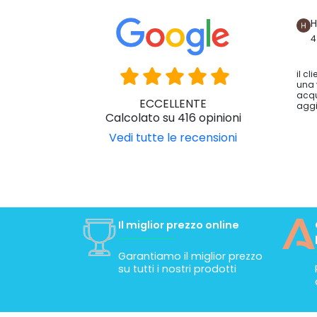
H
4
il cl
una 
acqu
ECCELLENTE
aggi
Calcolato su 416 opinioni
Vedi tutte le recensioni
Il miglior prezzo online
Garantiamo il miglior prezzo
su tutti i nostri prodotti