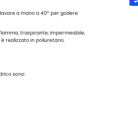
e lavare a mano a 40º per godere
di fiamma, traspirante, impermeabile,
 è realizzato in poliuretano.
drico sono: