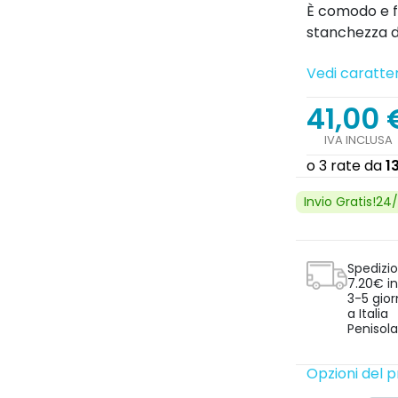
È comodo e fa
stanchezza d
Vedi caratter
41,00 
IVA INCLUSA
Invio Gratis!24
Spedizi
7.20€ in
3-5 gior
a Italia
Penisola
Opzioni del 