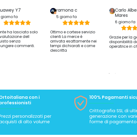
uawey Y7
ramona c
Carlo Albe
Mares
 giorno fa
5 giorno fa
6 giorno fa
iente ha lasciato solo
Ottimo e cortese servizio
valutazione dell
clienti La merce è
Grazie per la g
isto senza
arrivata esattamente nei
disponibilità d
ungere commenti.
tempi dichiarati e come
operatrice in c
descritta
Ortoitaliana con i
100% Pagamanti sicu
professionisti
Crittografia SSL di ul
Prezzi personalizzati per
generazione con vari
acquisti di alto volume
forme di pagamento