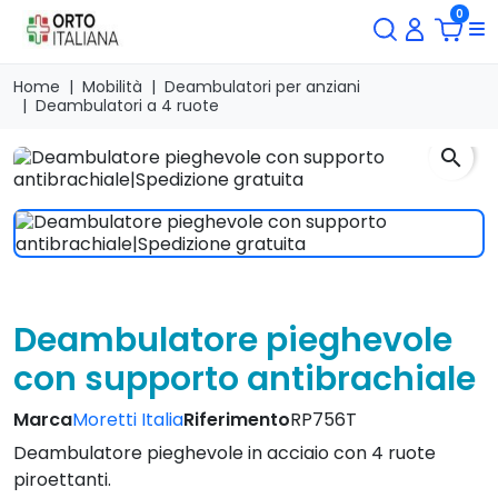
0
Home
Mobilità
Deambulatori per anziani
Deambulatori a 4 ruote
search
Deambulatore pieghevole
con supporto antibrachiale
Marca
Moretti Italia
Riferimento
RP756T
Deambulatore pieghevole in acciaio con 4 ruote
piroettanti.