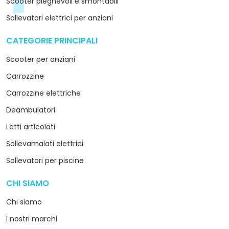
Scooter pieghevoli e smontabili
Sollevatori elettrici per anziani
CATEGORIE PRINCIPALI
arrow_drop_down
Scooter per anziani
Carrozzine
Carrozzine elettriche
Deambulatori
Letti articolati
Sollevamalati elettrici
Sollevatori per piscine
CHI SIAMO
arrow_drop_down
Chi siamo
I nostri marchi