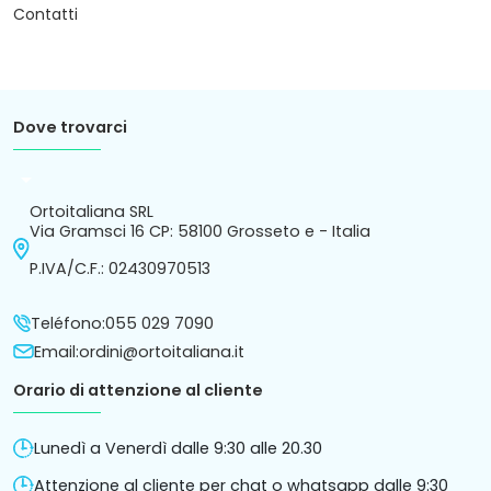
Contatti
Dove trovarci
arrow_drop_down
Ortoitaliana SRL
Via Gramsci 16 CP: 58100 Grosseto e - Italia
P.IVA/C.F.: 02430970513
Teléfono:
055 029 7090
Email:
ordini@ortoitaliana.it
Orario di attenzione al cliente
Lunedì a Venerdì dalle 9:30 alle 20.30
Attenzione al cliente per chat o whatsapp dalle 9:30