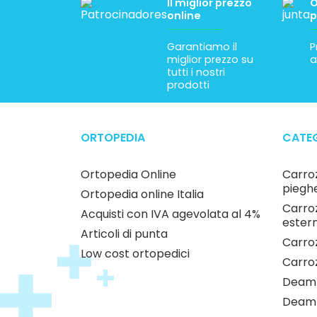
Il miglior prezzo
O
online
p
Garantiamo il
P
miglior prezzo su
a
tutti i nostri
prodotti
ORTOPEDIA
CATEG
Ortopedia Online
Carroz
pieghe
Ortopedia online Italia
Carroz
Acquisti con IVA agevolata al 4%
estern
Articoli di punta
Carroz
Low cost ortopedici
Carro