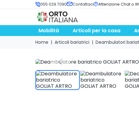
055 029 7090
Contattaci
Attenzione Chat o W
Mobilità
Articoli per la casa
A
Home
Articoli bariatrici
Deambulatori bariatr
search