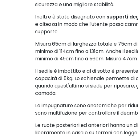
È un ausilio resistente realizzato in alluminio
utilizzati per il suo assemblaggio sono extr
sicurezza e una migliore stabilità.
Inoltre è stato disegnato con
supporti de
e altezza in modo che l'utente possa cammi
supporto.
Misura 65cm di larghezza totale e 75cm di 
minimo di 114cm fino a 131cm. Anche il sedil
minimo di 49cm fino a 56cm. Misura 47cm d
Il sedile è imbottito e al di sotto è prese
capacità di 5kg. Lo schienale permette di 
quando quest'ultimo si siede per riposare,
comoda.
Le impugnature sono anatomiche per ridurre
sono multifuzione per controllare il deamb