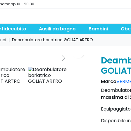
hatsapp 10 - 20.30
ntidecubito
Ausili da bagno
Bambini
Obe
ici
Deambulatore bariatrico GOLIAT ARTRO
Deambu
GOLIA
Marca
VERME
Deambulator
massima di
Equipaggiato 
Disponibile in