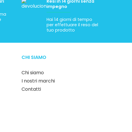
ri
Resi in 14 giorni senza
impegno
tima
e
Hai 14 giorni di tempo
per effettuare il reso del
tuo prodotto
CHI SIAMO
Chi siamo
I nostri marchi
Contatti