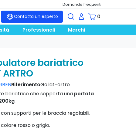
Domande frequenti
0
Contatta un esperto
sità
Professionali
Marchi
latore bariatrico
T ARTRO
IREN
Riferimento
Goliat-artro
e bariatrico che sopporta una
portata
 200kg
.
con supporti per le braccia regolabili.
 colore rosso o grigio.