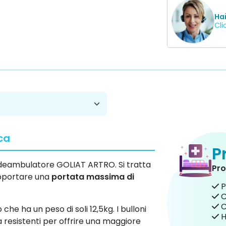
Ha
Cli
ca
P
 deambulatore GOLIAT ARTRO. Si tratta
Pro
opportare una
portata massima di
P