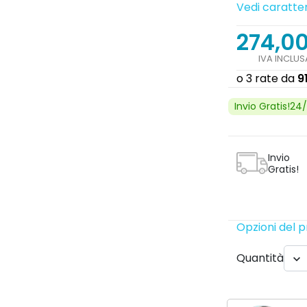
Vedi caratter
274,0
Next
IVA INCLUS
Invio Gratis!24
Invio
Gratis!
Opzioni del 
search
Quantità
