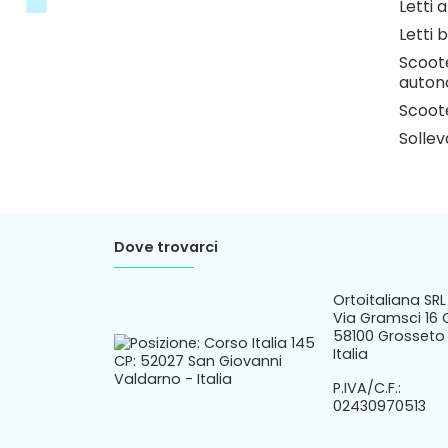
Deamb
Deamb
Letti 
Letti b
Scoote
auton
Scoote
Sollev
Dove trovarci
Ortoitaliana SRL
Via Gramsci 16 
58100 Grosseto 
Italia