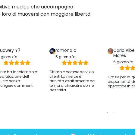
diametro di 8" per potersi muovere
e irregolarità.
ositivo medico che accompagna
 loro di muoversi con maggiore libertà.
uawey Y7
ramona c
Carlo Albe
Mares
 giorno fa
5 giorno fa
6 giorno fa
iente ha lasciato solo
Ottimo e cortese servizio
valutazione dell
clienti La merce è
Grazie per la g
isto senza
arrivata esattamente nei
disponibilità d
ungere commenti.
tempi dichiarati e come
operatrice in c
descritta