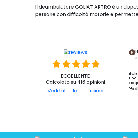
Le ruote posteriori ed anteriori hanno un 
liberamente in casa o su terreni con legger
Il deambulatore GOLIAT ARTRO è un disp
persone con difficoltà motorie e permette
H
4
il cl
ECCELLENTE
una 
Calcolato su 416 opinioni
acqu
aggi
Vedi tutte le recensioni