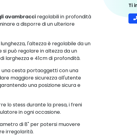
C
C
 che ha un peso di soli 12,5kg. I bulloni
H
a resistenti per offrire una maggiore
Ti 
gli avambracci
regolabili in profondità
nare a disporre di un ulteriore
lunghezza, l'altezza è regolabile da un
e si può regolare in altezza da un
i larghezza e 41cm di profondità.
nte una cesta portaoggetti con una
dare maggiore sicurezza all'utente
 garantendo una posizione sicura e
 lo stess durante la presa, i freni
ulatore in ogni occasione.