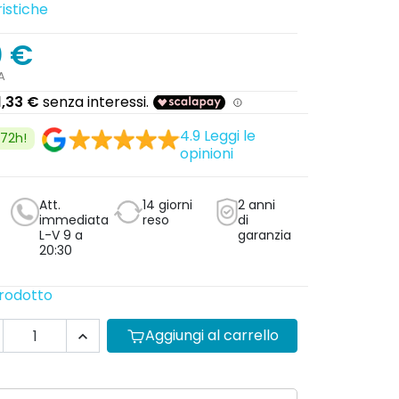
istiche
0 €
A
4.9
Leggi le
/72h!
opinioni
Att.
14 giorni
2 anni
immediata
reso
di
L-V 9 a
garanzia
20:30
prodotto
Aggiungi al carrello
