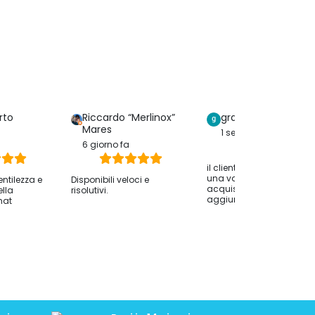
rto
Riccardo “Merlinox”
graziella serreri
Mares
1 settimana fa
6 giorno fa
il cliente ha lasciato solo
una valutazione dell
entilezza e
Disponibili veloci e
acquisto senza
ella
risolutivi.
aggiungere commenti.
hat