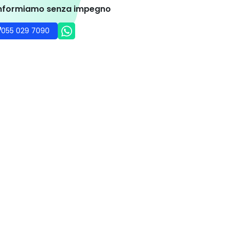
entri di educazione speciale
ase di cura
otel
informiamo senza impegno
055 029 7090