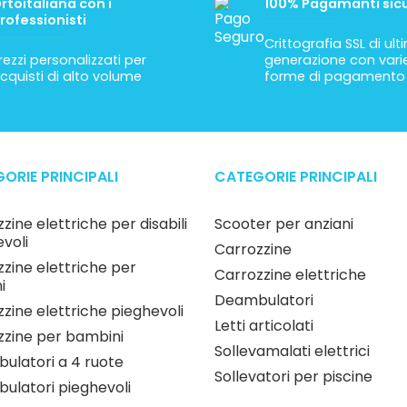
rtoitaliana con i
100% Pagamanti sicu
rofessionisti
Crittografia SSL di ul
rezzi personalizzati per
generazione con vari
cquisti di alto volume
forme di pagamento
ORIE PRINCIPALI
CATEGORIE PRINCIPALI
zine elettriche per disabili
Scooter per anziani
voli
Carrozzine
zine elettriche per
Carrozzine elettriche
i
Deambulatori
zine elettriche pieghevoli
Letti articolati
zzine per bambini