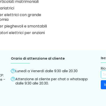
Sollevamalati elettrici
ulatori a 4 ruote
Sollevatori per piscine
ulatori pieghevoli
articolati matrimoniali
ariatrici
r elettrici con grande
omia
r pieghevoli e smontabili
atori elettrici per anziani
Isc
Orario di attenzione al cliente
Ric
Lunedì a Venerdì dalle 9:30 alle 20.30
CP:
Attenzione al cliente per chat o whatsapp
e -
dalle 9:30 alle 20.30.