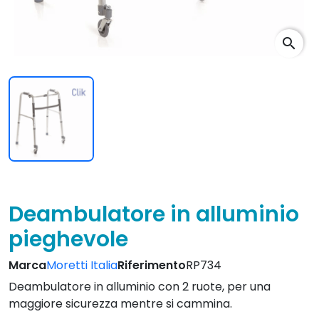
search
Deambulatore in alluminio
pieghevole
Marca
Moretti Italia
Riferimento
RP734
Deambulatore in alluminio con 2 ruote, per una
maggiore sicurezza mentre si cammina.