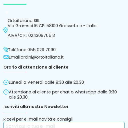
arrow_drop_down
Ortoitaliana SRL
Via Gramsci 16 CP: 58100 Grosseto e - Italia
P.IVA/C.F.: 02430970513
Teléfono:
055 029 7090
Email:
ordini@ortoitaliana.it
Orario di attenzione al cliente
Lunedì a Venerdì dalle 9:30 alle 20.30
Attenzione al cliente per chat o whatsapp dalle 9:30
alle 20.30.
Iscriviti alla nostra Newsletter
Ricevi per e-mail novitá e consigli.