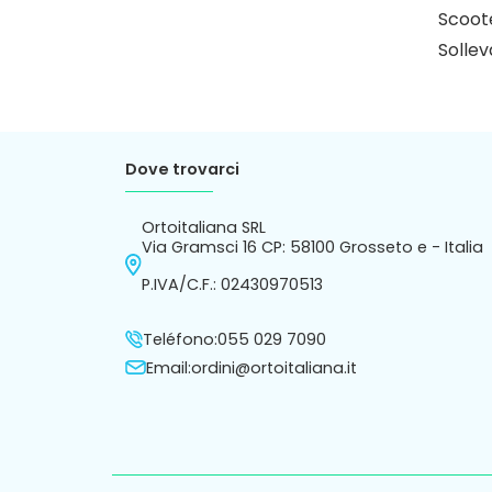
Scoote
Sollev
Dove trovarci
Ortoitaliana SRL
Via Gramsci 16 CP: 58100 Grosseto e - Italia
P.IVA/C.F.: 02430970513
Teléfono:
055 029 7090
Email:
ordini@ortoitaliana.it