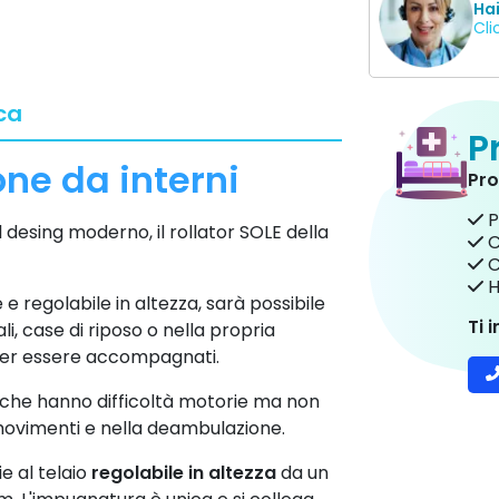
Ha
Cli
ca
P
one da interni
Pro
P
al desing moderno, il rollator SOLE della
C
C
H
 e regolabile in altezza, sarà possibile
Ti 
i, case di riposo o nella propria
over essere accompagnati.
che hanno difficoltà motorie ma non
movimenti e nella deambulazione.
ie al telaio
regolabile in altezza
da un