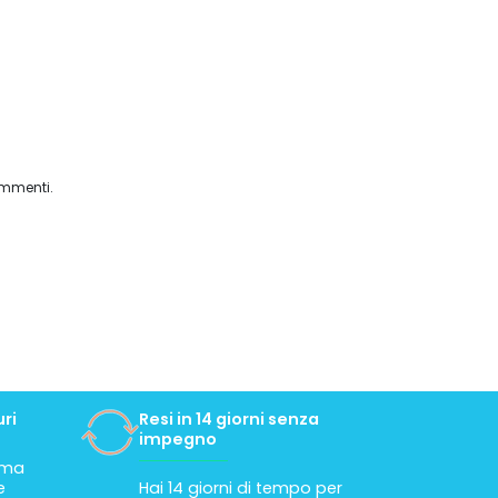
ramona c
5 giorno fa
ommenti.
Ottimo e cortes
ri
Resi in 14 giorni senza
impegno
tima
e
Hai 14 giorni di tempo per