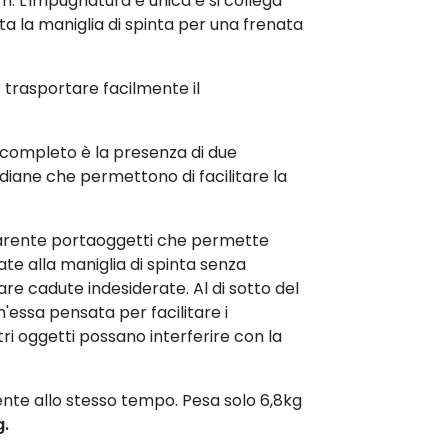
. L'impugnatura è unica e si collega
ta la maniglia di spinta per una frenata
trasportare facilmente il
 completo è la presenza di due
diane che permettono di facilitare la
sparente portaoggetti che permette
te alla maniglia di spinta senza
are cadute indesiderate. Al di sotto del
h'essa pensata per facilitare i
ri oggetti possano interferire con la
stente allo stesso tempo. Pesa solo 6,8kg
g.