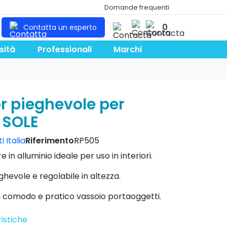
Domande frequenti
0
Contatta un esperto
sità
Professionali
Marchi
or pieghevole per
i SOLE
 Italia
Riferimento
RP505
in alluminio ideale per uso in interiori.
ghevole e regolabile in altezza.
n comodo e pratico vassoio portaoggetti.
istiche