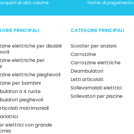
acquisti di alto volume
forme di pagamento
ORIE PRINCIPALI
CATEGORIE PRINCIPALI
zine elettriche per disabili
Scooter per anziani
voli
Carrozzine
zine elettriche per
Carrozzine elettriche
i
Deambulatori
zine elettriche pieghevoli
Letti articolati
zzine per bambini
Sollevamalati elettrici
ulatori a 4 ruote
Sollevatori per piscine
ulatori pieghevoli
articolati matrimoniali
ariatrici
r elettrici con grande
omia