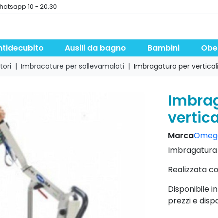
hatsapp 10 - 20.30
ntidecubito
Ausili da bagno
Bambini
Obe
tori
Imbracature per sollevamalati
Imbragatura per vertical
Imbrag
vertic
Marca
Omega
Imbragatur
Realizzata c
Disponibile i
prezzi e dispo