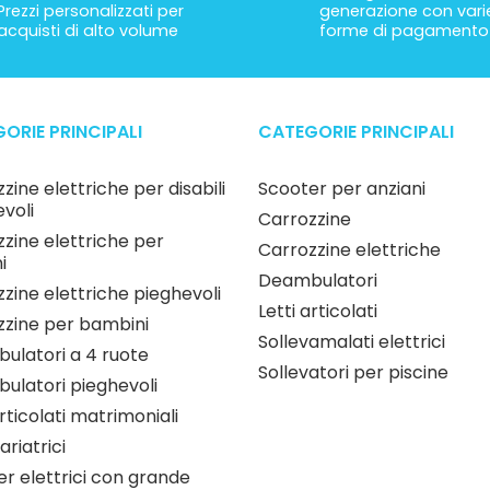
Prezzi personalizzati per
generazione con vari
acquisti di alto volume
forme di pagamento
ORIE PRINCIPALI
CATEGORIE PRINCIPALI
zine elettriche per disabili
Scooter per anziani
voli
Carrozzine
zine elettriche per
Carrozzine elettriche
i
Deambulatori
zine elettriche pieghevoli
Letti articolati
zzine per bambini
Sollevamalati elettrici
ulatori a 4 ruote
Sollevatori per piscine
ulatori pieghevoli
articolati matrimoniali
ariatrici
r elettrici con grande