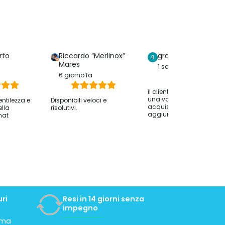
rto
Riccardo “Merlinox”
graziella serreri
Mares
1 settimana fa
6 giorno fa
il cliente ha lasciato solo
una valutazione dell
entilezza e
Disponibili veloci e
acquisto senza
ella
risolutivi.
aggiungere commenti.
hat
ri
Resi in 14 giorni senza
impegno
tima