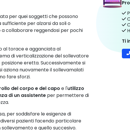
Pro
P
ata per quei soggetti che possono
C
a sufficiente per alzarsi da soli o
C
 collaborare reggendosi per pochi
H
Ti 
o al torace e agganciata al
stema di verticalizzazione del sollevatore
 posizione eretta. Successivamente si
si aziona nuovamente il sollevamalati
o fare sforzi.
rollo del corpo e del capo
e l'
utilizzo
za di un assistente
per permettere di
ezza.
sa, per soddisfare le esigenze di
diversi pazienti facendo particolare
n sollevamento e quello succesivo.