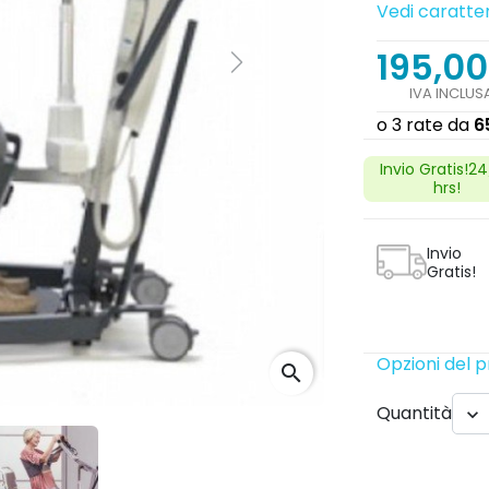
Vedi caratter
195,00
Next
IVA INCLUS
Invio Gratis!2
hrs!
Invio
Gratis!
Opzioni del 
search
Quantità
