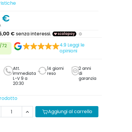
istiche
 €
A
4.9
Leggi le
4/72
opinioni
Att.
14 giorni
2 anni
immediata
reso
di
L-V 9 a
garanzia
20:30
prodotto
Aggiungi al carrello
