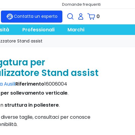
Domande frequenti
0
Contatta un esperto
sità
Professionali
Marchi
izzatore Stand assist
atura per
alizzatore Stand assist
 Ausili
Riferimento
16006004
a
per sollevamento verticale
.
on
struttura in poliestere
.
n diverse taglie, consultaci per conosce
nibilità.