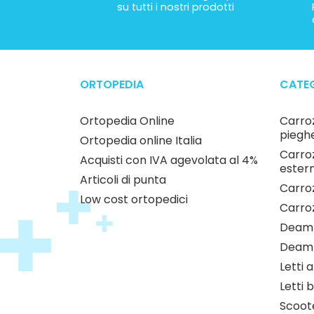
su tutti i nostri prodotti
ORTOPEDIA
CATEG
Ortopedia Online
Carroz
pieghe
Ortopedia online Italia
Carroz
Acquisti con IVA agevolata al 4%
estern
Articoli di punta
Carroz
Low cost ortopedici
Carro
Deamb
Deamb
Letti 
Letti b
Scoote