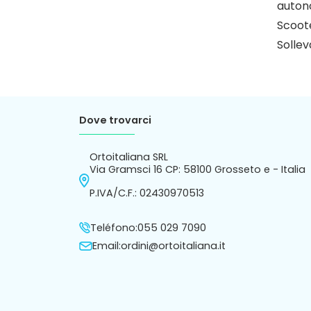
auton
Scoote
Sollev
Dove trovarci
Ortoitaliana SRL
Via Gramsci 16 CP: 58100 Grosseto e - Italia
P.IVA/C.F.: 02430970513
Teléfono:
055 029 7090
Email:
ordini@ortoitaliana.it