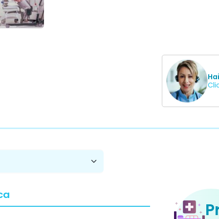
Ha
Cli
ca
P