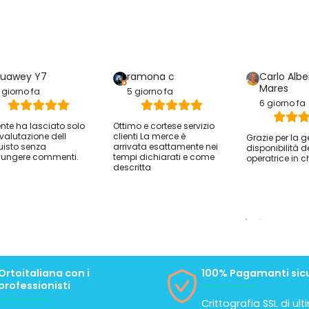
uawey Y7
ramona c
Carlo Albe
Mares
 giorno fa
5 giorno fa
6 giorno fa
iente ha lasciato solo
Ottimo e cortese servizio
valutazione dell
clienti La merce è
Grazie per la g
isto senza
arrivata esattamente nei
disponibilità d
ungere commenti.
tempi dichiarati e come
operatrice in c
descritta
Ortoitaliana con i
100% Pagamanti sicu
professionisti
Crittografia SSL di ul