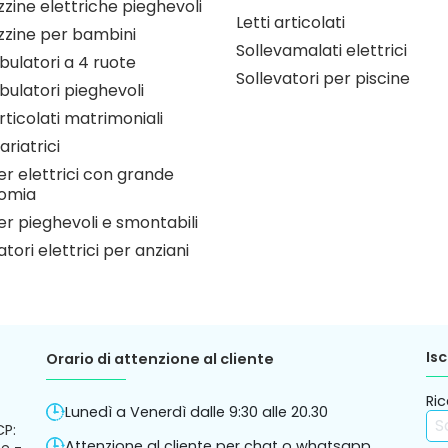
zine elettriche pieghevoli
Letti articolati
zzine per bambini
Sollevamalati elettrici
ulatori a 4 ruote
Sollevatori per piscine
ulatori pieghevoli
articolati matrimoniali
ariatrici
r elettrici con grande
omia
r pieghevoli e smontabili
atori elettrici per anziani
Isc
Orario di attenzione al cliente
Ric
Lunedì a Venerdì dalle 9:30 alle 20.30
CP:
Attenzione al cliente per chat o whatsapp