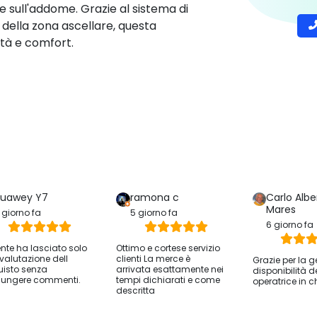
 sull'addome. Grazie al sistema di
o della zona ascellare, questa
tà e comfort.
uawey Y7
ramona c
Carlo Albe
Mares
 giorno fa
5 giorno fa
6 giorno fa
iente ha lasciato solo
Ottimo e cortese servizio
valutazione dell
clienti La merce è
Grazie per la g
isto senza
arrivata esattamente nei
disponibilità d
ungere commenti.
tempi dichiarati e come
operatrice in c
descritta