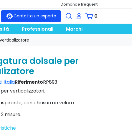
Domande frequenti
0
Contatta un esperto
sità
Professionali
Marchi
verticalizatore
atura dolsale per
lizatore
 Italia
Riferimento
RP893
er verticalizzatori.
spirante, con chiusura in velcro.
 2 misure.
istiche