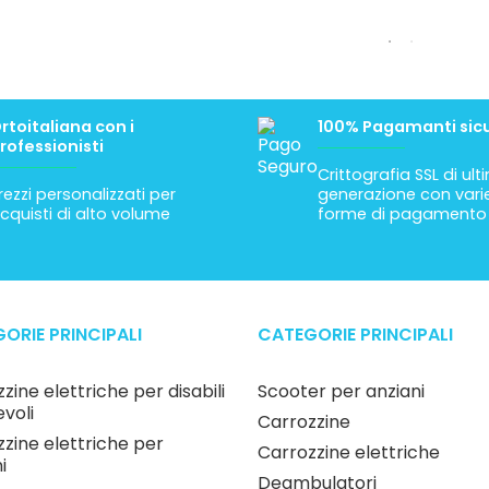
rtoitaliana con i
100% Pagamanti sicu
rofessionisti
Crittografia SSL di ul
rezzi personalizzati per
generazione con vari
cquisti di alto volume
forme di pagamento
ORIE PRINCIPALI
CATEGORIE PRINCIPALI
zine elettriche per disabili
Scooter per anziani
voli
Carrozzine
zine elettriche per
Carrozzine elettriche
i
Deambulatori