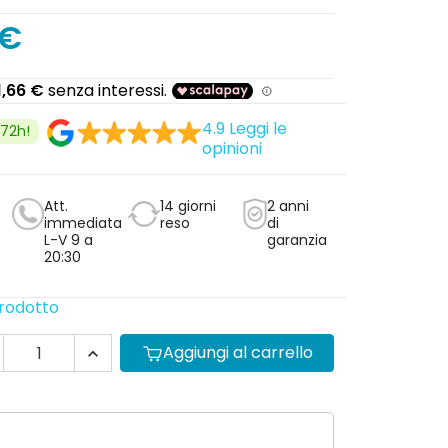
 €
4.9
Leggi le
/72h!
opinioni
Att.
14 giorni
2 anni
immediata
reso
di
L-V 9 a
garanzia
20:30
prodotto
Aggiungi al carrello
