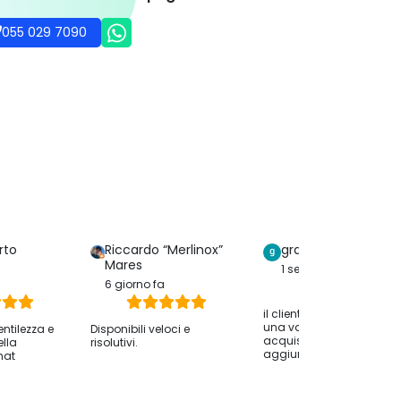
055 029 7090
rto
Riccardo “Merlinox”
graziella serreri
Mares
1 settimana fa
6 giorno fa
il cliente ha lasciato solo
una valutazione dell
entilezza e
Disponibili veloci e
acquisto senza
ella
risolutivi.
aggiungere commenti.
hat