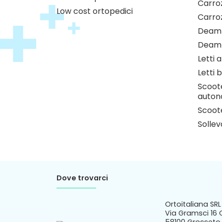
Carroz
Low cost ortopedici
Carro
Deamb
Deamb
Letti 
Letti b
Scoote
auton
Scoote
Sollev
Dove trovarci
Ortoitaliana SRL
Via Gramsci 16 