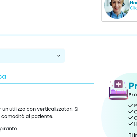
Ha
Cli
ca
P
Pro
P
n utilizzo con verticalizzatori. Si
C
a comodità al paziente.
C
H
spirante.
Ti 