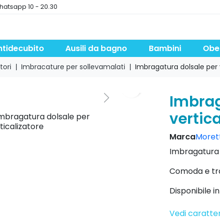
hatsapp 10 - 20.30
ntidecubito
Ausili da bagno
Bambini
Obe
tori
Imbracature per sollevamalati
Imbragatura dolsale per 
search
Imbrag
Next
vertica
Marca
Moretti
Imbragatura p
Comoda e tra
Disponibile in
Vedi caratter