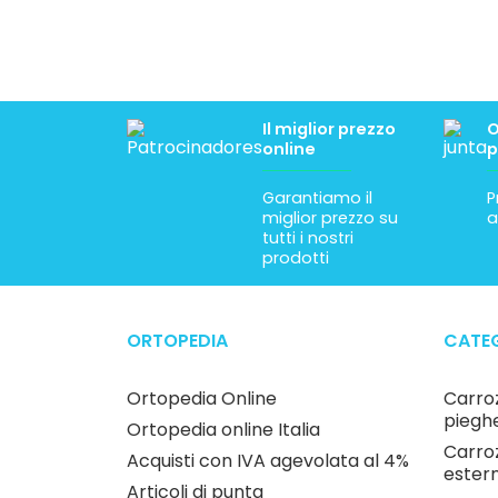
Il miglior prezzo
O
online
p
Garantiamo il
P
miglior prezzo su
a
tutti i nostri
prodotti
ORTOPEDIA
CATEG
Ortopedia Online
Carroz
pieghe
Ortopedia online Italia
Carroz
Acquisti con IVA agevolata al 4%
estern
Articoli di punta