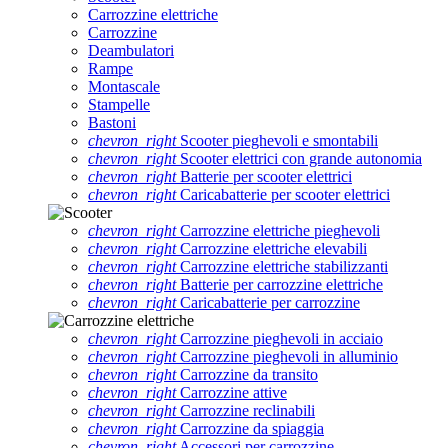
Carrozzine elettriche
Carrozzine
Deambulatori
Rampe
Montascale
Stampelle
Bastoni
chevron_right
Scooter pieghevoli e smontabili
chevron_right
Scooter elettrici con grande autonomia
chevron_right
Batterie per scooter elettrici
chevron_right
Caricabatterie per scooter elettrici
chevron_right
Carrozzine elettriche pieghevoli
chevron_right
Carrozzine elettriche elevabili
chevron_right
Carrozzine elettriche stabilizzanti
chevron_right
Batterie per carrozzine elettriche
chevron_right
Caricabatterie per carrozzine
chevron_right
Carrozzine pieghevoli in acciaio
chevron_right
Carrozzine pieghevoli in alluminio
chevron_right
Carrozzine da transito
chevron_right
Carrozzine attive
chevron_right
Carrozzine reclinabili
chevron_right
Carrozzine da spiaggia
chevron_right
Accessori per carrozzine