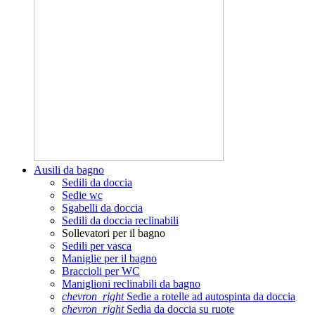
Ausili da bagno
Sedili da doccia
Sedie wc
Sgabelli da doccia
Sedili da doccia reclinabili
Sollevatori per il bagno
Sedili per vasca
Maniglie per il bagno
Braccioli per WC
Maniglioni reclinabili da bagno
chevron_right
Sedie a rotelle ad autospinta da doccia
chevron_right
Sedia da doccia su ruote