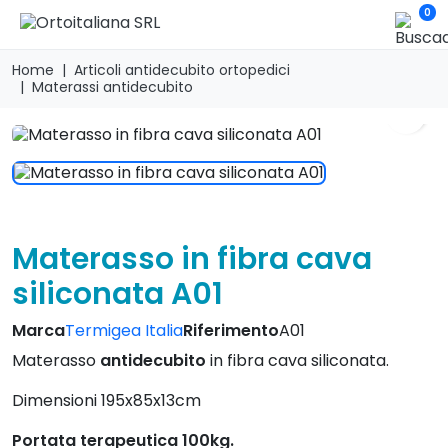
0
Home
Articoli antidecubito ortopedici
Materassi antidecubito
search
Materasso in fibra cava
siliconata A01
Marca
Termigea Italia
Riferimento
A01
Materasso
antidecubito
in fibra cava siliconata.
Dimensioni 195x85x13cm
Portata terapeutica 100kg.