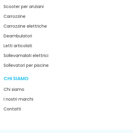
Scooter per anziani
Carrozzine
Carrozzine elettriche
Deambulatori
Letti articolati
Sollevamalati elettrici
Sollevatori per piscine
CHI SIAMO
arrow_drop_down
Chi siamo
I nostri marchi
Contatti