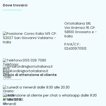
Dove trovarci
arrow_drop_down
Ortoitaliana SRL
Via Gramsci 16 CP:
58100 Grosseto e -
Italia
P.IVA/C.F.:
02430970513
Teléfono:
055 029 7090
Email:
ordini@ortoitaliana.it
Orario di attenzione al cliente
Lunedì a Venerdì dalle 9:30 alle 20.30
Attenzione al cliente per chat o whatsapp dalle 9:30
alle 20.30.