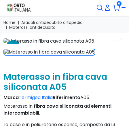
0
Home
Articoli antidecubito ortopedici
Materassi antidecubito
search
-5 %
Materasso in fibra cava
siliconata A05
Marca
Termigea Italia
Riferimento
A05
Materasso in
fibra cava siliconata
ad
elementi
intercambiabili
.
La base è in poliuretano espanso, composto da 13