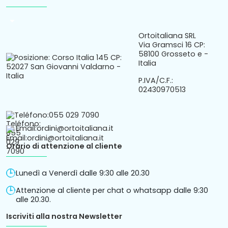
arrow_drop_down
Ortoitaliana SRL
Via Gramsci 16 CP:
58100 Grosseto e -
Italia
P.IVA/C.F.:
02430970513
Teléfono:
055 029 7090
Email:
ordini@ortoitaliana.it
Orario di attenzione al cliente
Lunedì a Venerdì dalle 9:30 alle 20.30
Attenzione al cliente per chat o whatsapp dalle 9:30
alle 20.30.
Iscriviti alla nostra Newsletter