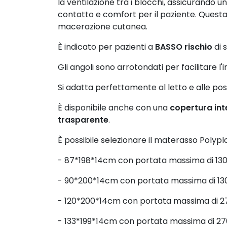
la ventilazione tra i blocchi, assicurando un
contatto e comfort per il paziente. Questa m
macerazione cutanea.
È indicato per pazienti a
BASSO rischio
di 
Gli angoli sono arrotondati per facilitare l
Si adatta perfettamente al letto e alle possi
È disponibile anche con una
copertura int
trasparente
.
È possibile selezionare il materasso Polyplo
- 87*198*14cm con portata massima di 13
- 90*200*14cm con portata massima di 13
- 120*200*14cm con portata massima di 2
- 133*199*14cm con portata massima di 27