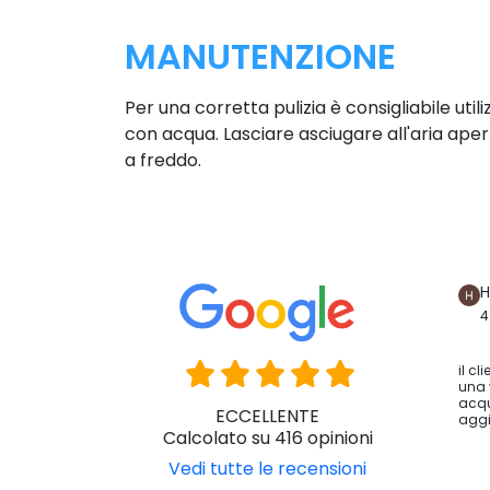
MANUTENZIONE
Per una corretta pulizia è consigliabile ut
con acqua. Lasciare asciugare all'aria apert
a freddo.
H
4
il cl
una 
acqu
ECCELLENTE
aggi
Calcolato su 416 opinioni
Vedi tutte le recensioni