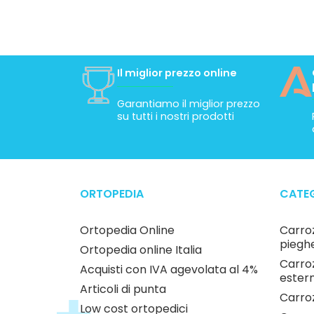
Il miglior prezzo online
Garantiamo il miglior prezzo
su tutti i nostri prodotti
ORTOPEDIA
CATEG
Ortopedia Online
Carroz
pieghe
Ortopedia online Italia
Carroz
Acquisti con IVA agevolata al 4%
estern
Articoli di punta
Carroz
Low cost ortopedici