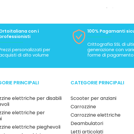
Ortoitaliana con i
100% Pagamanti sicu
professionisti
Crittografia SSL di ul
Prezzi personalizzati per
generazione con vari
acquisti di alto volume
forme di pagamento
ORIE PRINCIPALI
CATEGORIE PRINCIPALI
zine elettriche per disabili
Scooter per anziani
voli
Carrozzine
zine elettriche per
Carrozzine elettriche
i
Deambulatori
zine elettriche pieghevoli
Letti articolati