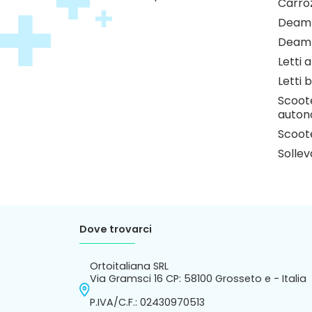
Carro
Deamb
Deamb
Letti 
Letti b
Scoote
auton
Scoote
Sollev
Dove trovarci
Ortoitaliana SRL
Via Gramsci 16 CP: 58100 Grosseto e - Italia
P.IVA/C.F.: 02430970513