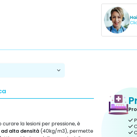
Ha
Cli
ca
P
Pro
P
curare la lesioni per pressione, è
C
 ad alta densità
(40kg/m3), permette
C