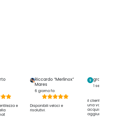
rto
Riccardo “Merlinox”
graziella serreri
Mares
1 settimana fa
6 giorno fa
il cliente ha lasciato solo
una valutazione dell
entilezza e
Disponibili veloci e
acquisto senza
ella
risolutivi.
aggiungere commenti.
hat