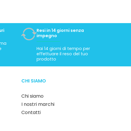
ri
Resi in 14 giorni senza
impegno
tima
e
Hai 14 giorni di tempo per
effettuare il reso del tuo
prodotto
CHI SIAMO
Chi siamo
I nostri marchi
Contatti