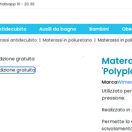
hatsapp 10 - 20.30
ntidecubito
Ausili da bagno
Bambini
Obe
rassi antidecubito
Materassi in poliuretano
Materasso in poli
search
Matera
'Polypl
Marca
Wime
Utilizzato per
pressione.
Realizzato in
Permette la v
scivolamento