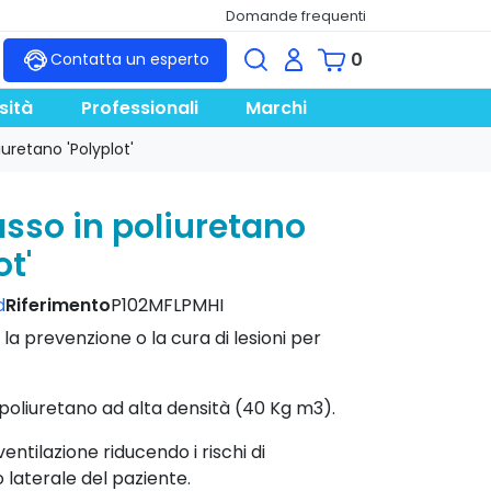
Domande frequenti
0
Contatta un esperto
sità
Professionali
Marchi
uretano 'Polyplot'
sso in poliuretano
ot'
d
Riferimento
P102MFLPMHI
 la prevenzione o la cura di lesioni per
 poliuretano ad alta densità (40 Kg m3).
entilazione riducendo i rischi di
 laterale del paziente.