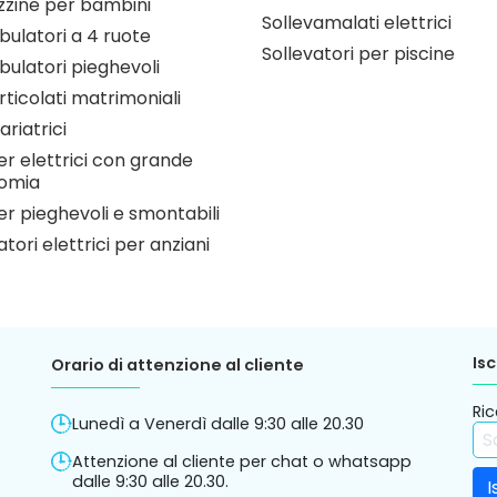
zzine per bambini
Sollevamalati elettrici
ulatori a 4 ruote
Sollevatori per piscine
ulatori pieghevoli
articolati matrimoniali
ariatrici
r elettrici con grande
omia
r pieghevoli e smontabili
atori elettrici per anziani
Isc
Orario di attenzione al cliente
Ric
Lunedì a Venerdì dalle 9:30 alle 20.30
Attenzione al cliente per chat o whatsapp
dalle 9:30 alle 20.30.