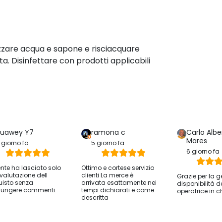
ilizzare acqua e sapone e risciacquare
a. Disinfettare con prodotti applicabili
uawey Y7
ramona c
Carlo Albe
Mares
 giorno fa
5 giorno fa
6 giorno fa
iente ha lasciato solo
Ottimo e cortese servizio
valutazione dell
clienti La merce è
Grazie per la g
isto senza
arrivata esattamente nei
disponibilità d
ungere commenti.
tempi dichiarati e come
operatrice in c
descritta