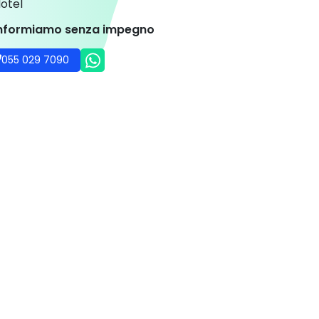
otel
informiamo senza impegno
055 029 7090