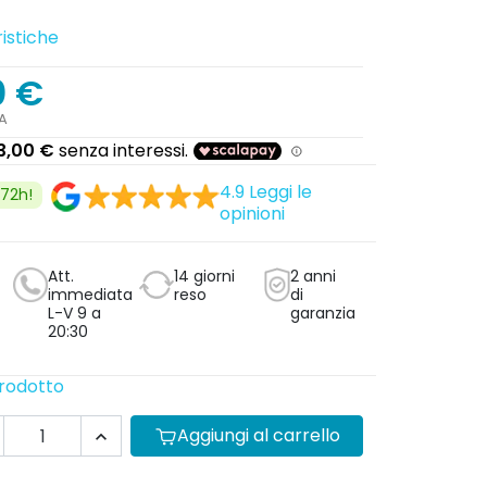
istiche
0 €
A
4.9
Leggi le
/72h!
opinioni
Att.
14 giorni
2 anni
immediata
reso
di
L-V 9 a
garanzia
20:30
prodotto
Aggiungi al carrello
