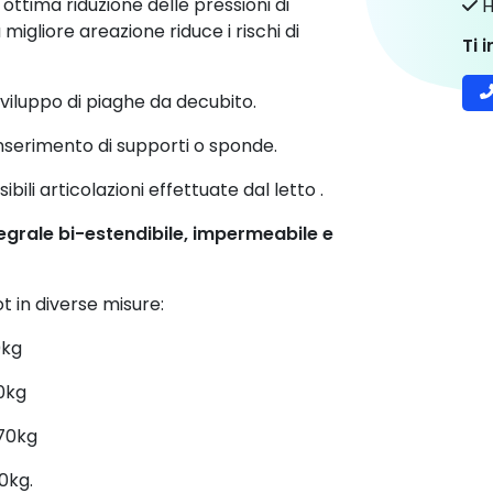
'ottima riduzione delle pressioni di
H
igliore areazione riduce i rischi di
Ti 
sviluppo di piaghe da decubito.
'inserimento di supporti o sponde.
bili articolazioni effettuate dal letto .
egrale bi-estendibile, impermeabile e
t in diverse misure:
0kg
0kg
70kg
0kg.