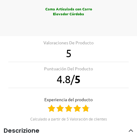
Cama Articulada con Carro
Elevador Córdoba
Valoraciones De Producto
5
Professionisti
Programma per aziende Ortoitaliana
Puntuación Del Producto
Professionisti della salute
4.8
/
5
Centri di educazione speciale
Case di cura
Hotel
Experiencia del producto
Ti informiamo senza impegno
055 029 7090
Calculado a partir de 5 Valoración de clientes
Descrizione
Positivo
100%