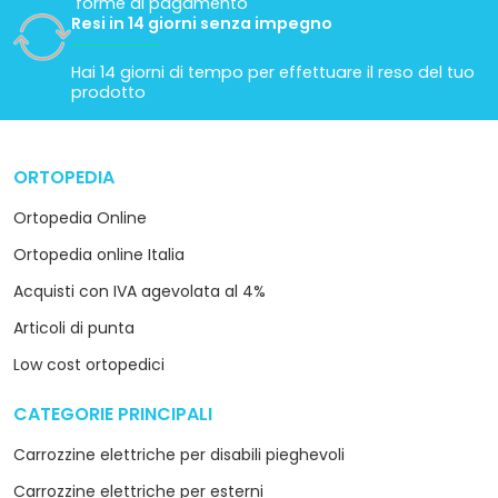
forme di pagamento
Resi in 14 giorni senza impegno
Hai 14 giorni di tempo per effettuare il reso del tuo
prodotto
ORTOPEDIA
arrow_drop_down
Ortopedia Online
Ortopedia online Italia
Acquisti con IVA agevolata al 4%
Articoli di punta
Low cost ortopedici
CATEGORIE PRINCIPALI
arrow_drop_down
Carrozzine elettriche per disabili pieghevoli
Carrozzine elettriche per esterni