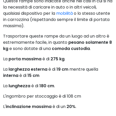
Queste rampe sono indicate anche nei casi in cui si ha
la necessità di caricare in auto o in altri veicoli,
qualsiasi dispositivo per la
mobilità
o lo stesso utente
in carrozzina (rispettando sempre il limite di portata
massima).
Trasportare queste rampe da un luogo ad un altro è
estremamente facile, in quanto
pesano solamente 8
kg
e sono dotate di una
comoda custodia
.
La
porta massima
è di
275 kg
.
La
larghezza esterna
è di
19 cm
mentre quella
interna
è di
15 cm
La
lunghezza
è di
180 cm
.
L'ingombro per stoccaggio è di 108 cm
L'
inclinazione massima
è di un
20%
.