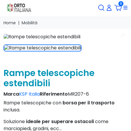
0
Home
Mobilità
search
Rampe telescopiche
estendibili
Marca
KSP Italia
Riferimento
MR207-6
Rampe telescopiche con
borsa per il trasporto
inclusa.
Soluzione
ideale
per
superare
ostacoli
come
marciapiedi, gradini, ecc...