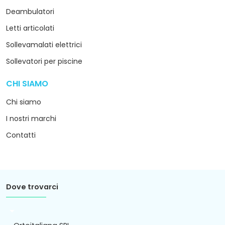
Deambulatori
Letti articolati
Sollevamalati elettrici
Sollevatori per piscine
CHI SIAMO
arrow_drop_down
Chi siamo
I nostri marchi
Contatti
Dove trovarci
arrow_drop_down