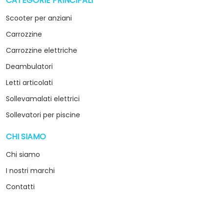
CATEGORIE PRINCIPALI
arrow_drop_down
Scooter per anziani
Carrozzine
Carrozzine elettriche
Deambulatori
Letti articolati
Sollevamalati elettrici
Sollevatori per piscine
CHI SIAMO
arrow_drop_down
Chi siamo
I nostri marchi
Contatti