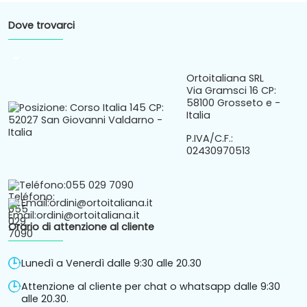
Dove trovarci
arrow_drop_down
Ortoitaliana SRL
Via Gramsci 16 CP:
58100 Grosseto e -
Italia
P.IVA/C.F.:
02430970513
Teléfono:
055 029 7090
Email:
ordini@ortoitaliana.it
Orario di attenzione al cliente
Lunedì a Venerdì dalle 9:30 alle 20.30
Attenzione al cliente per chat o whatsapp dalle 9:30
alle 20.30.