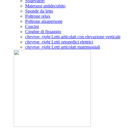
Sollevatori
Materassi antidecubito
Sponde da letto
Poltrone relax
Poltrone alzapersone
Cuscini
Cinghie di fissaggio
chevron_right
Letti articolati con elevazione verticale
chevron_right
Letti ortopedici elettrici
chevron_right
Letti articolati matrimoniali