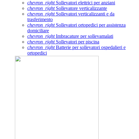
chevron_right
Sollevatori elettrici per anziani
chevron_right
Sollevatore verticalizzante
chevron_right
Sollevatori verticalizzanti e da
trasferimento
chevron_right
Sollevatori ortopedici per assistenza
domiciliare
chevron_right
Imbracature per sollevamalati
chevron_right
Sollevatori per piscina
chevron_right
Batterie per sollevatori ospedalieri e
ortopedici