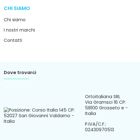
CHI SIAMO
arrow_drop_down
Chi siamo
I nostri marchi
Contatti
Dove trovarci
arrow_drop_down
Ortoitaliana SRL
Via Gramsci 16 CP:
58100 Grosseto e -
Italia
P.IVA/C.F.:
02430970513