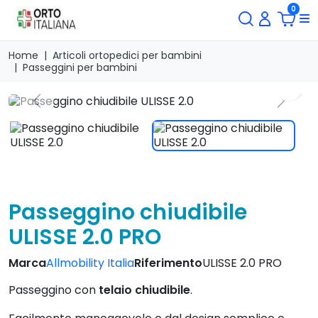
0
Home
Articoli ortopedici per bambini
Passeggini per bambini
search
Previous
Next
Passeggino chiudibile
ULISSE 2.0 PRO
Marca
Allmobility Italia
Riferimento
ULISSE 2.0 PRO
Passeggino con
telaio chiudibile
.