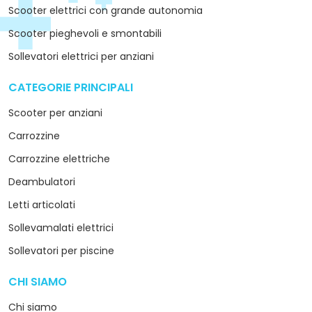
Scooter elettrici con grande autonomia
Scooter pieghevoli e smontabili
Sollevatori elettrici per anziani
CATEGORIE PRINCIPALI
arrow_drop_down
Scooter per anziani
Carrozzine
Carrozzine elettriche
Deambulatori
Letti articolati
Sollevamalati elettrici
Sollevatori per piscine
CHI SIAMO
arrow_drop_down
Chi siamo