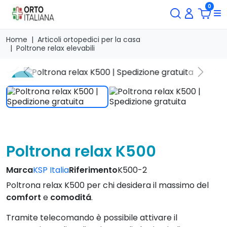
0
Home
Articoli ortopedici per la casa
Poltrone relax elevabili
search
Previous
Next
-4 %
Poltrona relax K500
Marca
KSP Italia
Riferimento
K500-2
Poltrona relax K500 per chi desidera il massimo del
comfort
e
comoditá
.
Tramite telecomando è possibile attivare il