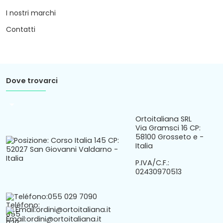
I nostri marchi
Contatti
Dove trovarci
arrow_drop_down
Ortoitaliana SRL
Via Gramsci 16 CP:
58100 Grosseto e -
Italia
P.IVA/C.F.:
02430970513
Teléfono:
055 029 7090
Email:
ordini@ortoitaliana.it