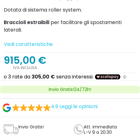
Invio Gratis!
Att. immediata
L-V 9 a 20:30
14 giorni
2 anni
reso
di garanzia
Opzioni del prodotto
Quantità


Aggiungi al carrello
Prodotto con IVA agevolata al 4%
Se disponi di
un certificato attestante un'invalidità
funzionale permanente potrai acquistare
questo prodotto con l'iva agevolata, dovrai
inviarci un documento d'identità e il certificato
attestante l'invaliditá