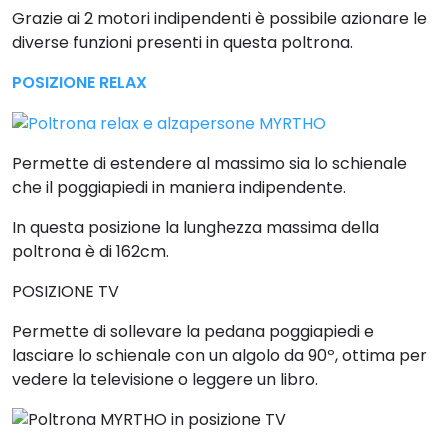
POSIZIONE METTI IN PIEDI
Serve per facilitare il raggiungimento della posizione
eretta o per sedersi senza eccessivi sforzi. È indicata
per persone anziane che hanno difficoltà a mettersi
in piedi o a sedersi sulla poltrona.
La poltrona relax MYRTHO sopporta una
portata
massima di 130kg.
La
seduta
ha una
larghezza di
52cm
e la
larghezza totale della poltrona è di 71cm
.
La seduta ha una distanza dal pavimento di 48cm e
misura in profondità 41cm.
Una delle caratteristiche fondamentali di questa
poltrona è la presenza di
braccioli estraibili
, grazie a
questa funzione gli spostamenti laterali da poltrona a