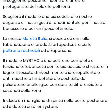
ed è dotata di roller system.
Grazie ai 2 motori indipendenti è possibile azionare le
diverse funzioni presenti in questa poltrona.
POSIZIONE RELAX
Permette di estendere al massimo sia lo schienale
che il poggiapiedi in maniera indipendente.
In questa posizione la lunghezza massima della
poltrona è di 162cm.
POSIZIONE TV
Permette di sollevare la pedana poggiapiedi e
lasciare lo schienale con un algolo da 90º, ottima per
vedere la televisione o leggere un libro.