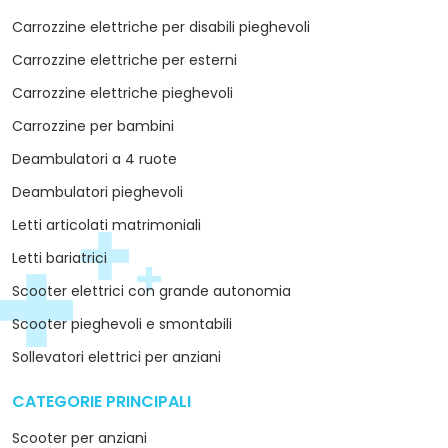
Scooter per anziani
Carrozzine
Carrozzine elettriche
Deambulatori
Letti articolati
Sollevamalati elettrici
Sollevatori per piscine
CHI SIAMO
arrow_drop_down
Chi siamo
I nostri marchi
Contatti