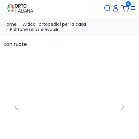
0
Home
Articoli ortopedici per la casa
Poltrone relax elevabili
search
Previous
Next
Poltrona elevabile MYRTHO
con ruote
Marca
Moretti Italia
Riferimento
PO420