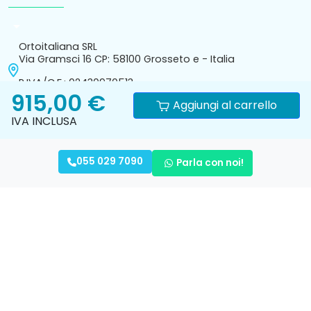
Ricevi per e-mail novitá e consigli.
915,00 €
Aggiungi al carrello
IVA INCLUSA
Informativa
Privacy
Condizioni Generali di vendita
055 029 7090
Parla con noi!
cookies
Policy
online