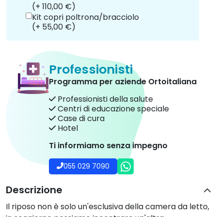
Il riposo non è solo un'esclusiva della camera da letto,
in soggiorno possiamo incontrare un'altra
protagonista del relax: la poltrona.
Scegliere il modello che più soddisfa le nostre
esigenze e i nostri gusti è fondamentale per il nostro
benessere e per un riposo ottimale.
La marca
Moretti Italia
, si dedica da anni alla
fabbricazione di prodotti ortopedici, tra cui le
poltrone reclinabili
ed alzapersone.
Il modello MYRTHO è una poltrona completa e
funzionale, fabbricata con telaio acciaio e struttura in
legno. Il tessuto di rivestimento è idrorepellente e
antimacchia e l'imbottitura è costituita da
poliuretano anallergico con densità differenziata a
seconda della zona.
Include un maniglione di spinta nella parte posteriore