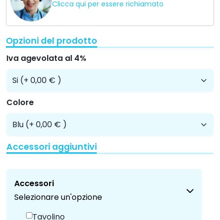
Tavolino
(+ 110,00 €)
Kit copri poltrona/bracciolo
(+ 55,00 €)
Professionisti
Programma per aziende Ortoitaliana
Professionisti della salute
Centri di educazione speciale
Case di cura
Hotel
Ti informiamo senza impegno
055 029 7090
Descrizione