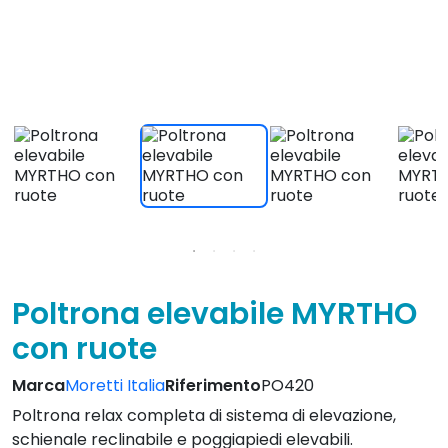
Poltrona relax completa di sistema di elevazione,
schienale reclinabile e poggiapiedi elevabili.
Dotata di sistema roller system.
Braccioli estraibili
per facilitare gli spostamenti
laterali.
Vedi caratteristiche
915,00 €
IVA INCLUSA
Invio Gratis!24/72h!
4.9
Leggi le opinioni