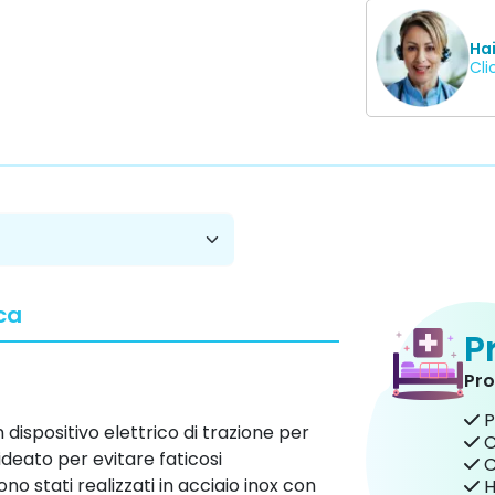
Ha
Cli
ca
P
Pro
P
n dispositivo elettrico di trazione per
C
ideato per evitare faticosi
C
no stati realizzati in acciaio inox con
H