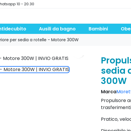
hatsapp 10 - 20.30
ntidecubito
Ausili da bagno
Bambini
Obe
riore per sedia a rotelle - Motore 300W
search
Propul
sedia a
300W
Marca
Moretti
Propulsore an
trasferimenti
Pratico, velo
Disponibile i