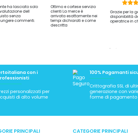
iente ha lasciato solo
Ottimo e cortese servizio
valutazione dell
clienti La merce è
Grazie per la g
isto senza
arrivata esattamente nei
disponibilità d
ungere commenti.
tempi dichiarati e come
operatrice in c
descritta
rtoitaliana con i
100% Pagamanti sicu
rofessionisti
Crittografia SSL di ul
rezzi personalizzati per
generazione con vari
cquisti di alto volume
forme di pagamento
ORIE PRINCIPALI
CATEGORIE PRINCIPALI