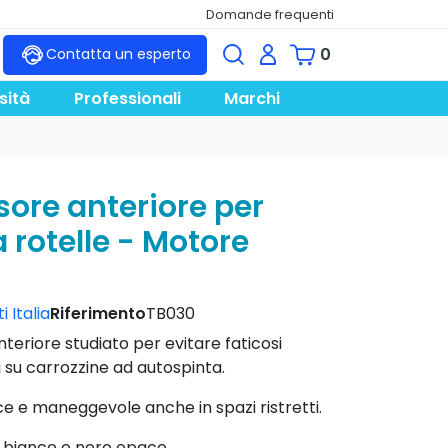
Domande frequenti
0
Contatta un esperto
sità
Professionali
Marchi
sore anteriore per
 rotelle - Motore
 Italia
Riferimento
TB030
teriore studiato per evitare faticosi
 su carrozzine ad autospinta.
ce e maneggevole anche in spazi ristretti.
n bianco o nero opaco.