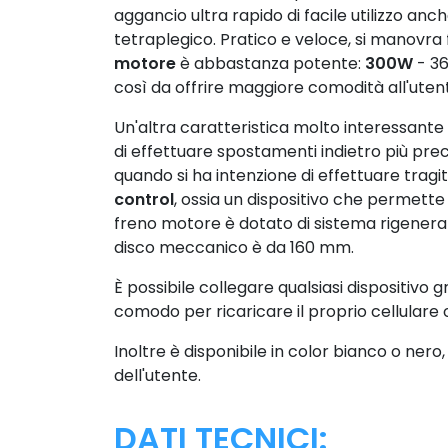
aggancio ultra rapido di facile utilizzo anch
tetraplegico. Pratico e veloce, si manovra f
motore
è abbastanza potente:
300W
- 36
così da offrire maggiore comodità all'uten
Un'altra caratteristica molto interessante e
di effettuare spostamenti indietro più precis
quando si ha intenzione di effettuare tragitt
control
, ossia un dispositivo che permette
freno motore è dotato di sistema rigenerati
disco meccanico è da 160 mm.
È possibile collegare qualsiasi dispositivo 
comodo per ricaricare il proprio cellulare o 
Inoltre è disponibile in color bianco o ner
dell'utente.
DATI TECNICI: