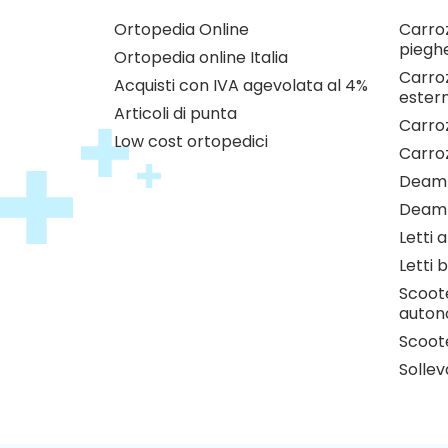
Ortopedia Online
Carroz
pieghe
Ortopedia online Italia
Carroz
Acquisti con IVA agevolata al 4%
estern
Articoli di punta
Carroz
Low cost ortopedici
Carro
Deamb
Deamb
Letti 
Letti b
Scoote
auton
Scoote
Sollev