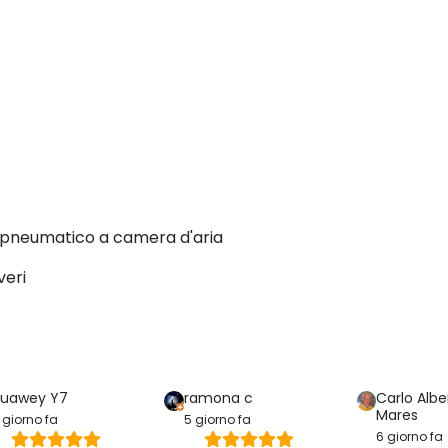
on pneumatico a camera d'aria
veri
uawey Y7
ramona c
Carlo Albe
Mares
 giorno fa
5 giorno fa
6 giorno fa