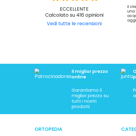
il cl
ECCELLENTE
una 
Calcolato su 416 opinioni
acqu
aggi
Vedi tutte le recensioni
Il miglior prezzo
O
online
p
Garantiamo il
P
miglior prezzo su
a
tutti i nostri
prodotti
ORTOPEDIA
CATEG