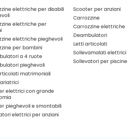
zine elettriche per disabili
Scooter per anziani
voli
Carrozzine
zine elettriche per
Carrozzine elettriche
i
Deambulatori
zine elettriche pieghevoli
Letti articolati
zzine per bambini
Sollevamalati elettrici
ulatori a 4 ruote
Sollevatori per piscine
ulatori pieghevoli
articolati matrimoniali
ariatrici
r elettrici con grande
omia
r pieghevoli e smontabili
atori elettrici per anziani