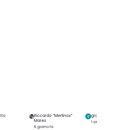
rto
Riccardo “Merlinox”
graziella serreri
Mares
1 settimana fa
6 giorno fa