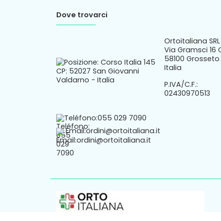
Dove trovarci
Ortoitaliana SRL
Via Gramsci 16 
58100 Grosseto 
Italia
P.IVA/C.F.:
02430970513
Teléfono:
055 029 7090
Email:
ordini@ortoitaliana.it