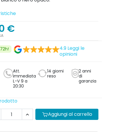
istiche
0 €
SA
4.9
Leggi le
/72h!
opinioni
Att.
14 giorni
2 anni
immediata
reso
di
L-V 9 a
garanzia
20:30
prodotto
Aggiungi al carrello
