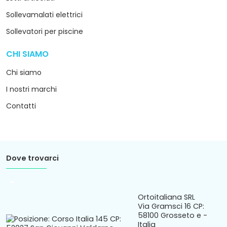
Sollevamalati elettrici
Sollevatori per piscine
CHI SIAMO
arrow_drop_down
Chi siamo
I nostri marchi
Contatti
Dove trovarci
arrow_drop_down
Ortoitaliana SRL
Via Gramsci 16 CP:
58100 Grosseto e -
Italia