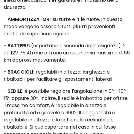
elettromeccanico. Per garantire il massimo della
sicurezza.
-
AMMORTIZZATORI
: su tutte e 4 le ruote. In questo
modo vengono assorbiti tutti gli urti provenienti
anche da superfici irregolari.
-
BATTERIE:
(asportabili a seconda delle esigenze): 2
da 12V 75 Ah che offrono un'autonomia massima di 56
km approssimativamente.
-
BRACCIOLI:
regolabili in altezza, larghezza e
ribaltabili per facilitare gli spostamenti laterali
-
SEDILE
: è possibile regolare l'angolazione in 0º - 10º -
15º oppure 30º. Inoltre, il sedile è imbottito per offrire
il massimo comfort, è regolabile in altezza e
profondità ed è girevole a 360º. Il poggiatesta è
regolabile in altezza e lo schienale reclinabile e
ribaltabile. Si può asportare nel caso in cui fosse