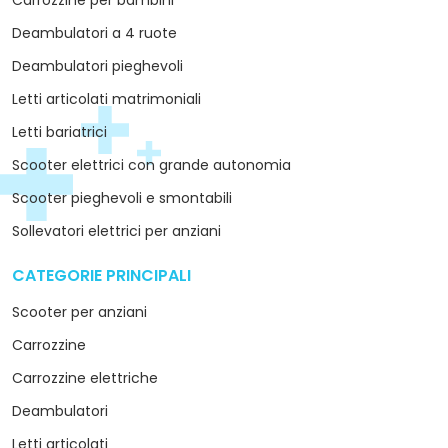
Carrozzine per bambini
Deambulatori a 4 ruote
Deambulatori pieghevoli
Letti articolati matrimoniali
Letti bariatrici
Scooter elettrici con grande autonomia
Scooter pieghevoli e smontabili
Sollevatori elettrici per anziani
CATEGORIE PRINCIPALI
arrow_drop_down
Scooter per anziani
Carrozzine
Carrozzine elettriche
Deambulatori
Letti articolati