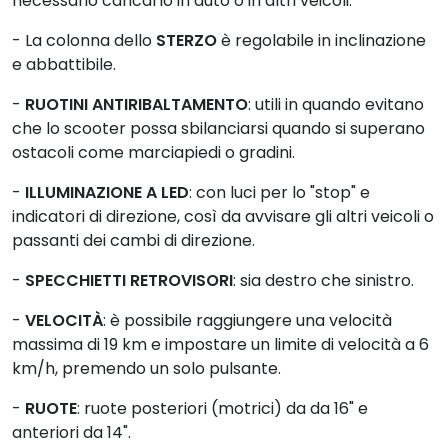
necessario caricarlo in auto o in altri veicoli.
- La colonna dello
STERZO
è regolabile in inclinazione
e abbattibile.
-
RUOTINI ANTIRIBALTAMENTO
: utili in quando evitano
che lo scooter possa sbilanciarsi quando si superano
ostacoli come marciapiedi o gradini.
-
ILLUMINAZIONE A LED
: con luci per lo "stop" e
indicatori di direzione, così da avvisare gli altri veicoli o
passanti dei cambi di direzione.
-
SPECCHIETTI RETROVISORI
: sia destro che sinistro.
-
VELOCITÀ
: è possibile raggiungere una velocità
massima di 19 km e impostare un limite di velocità a 6
km/h, premendo un solo pulsante.
-
RUOTE
: ruote posteriori (motrici) da da 16" e
anteriori da 14".