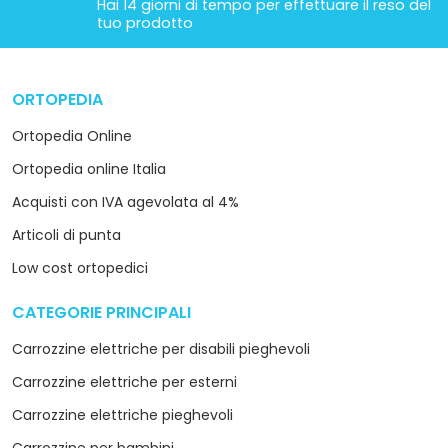
Hai 14 giorni di tempo per effettuare il reso del
tuo prodotto
ORTOPEDIA
arrow_drop_down
Ortopedia Online
Ortopedia online Italia
Acquisti con IVA agevolata al 4%
Articoli di punta
Low cost ortopedici
CATEGORIE PRINCIPALI
arrow_drop_down
Carrozzine elettriche per disabili pieghevoli
Carrozzine elettriche per esterni
Carrozzine elettriche pieghevoli