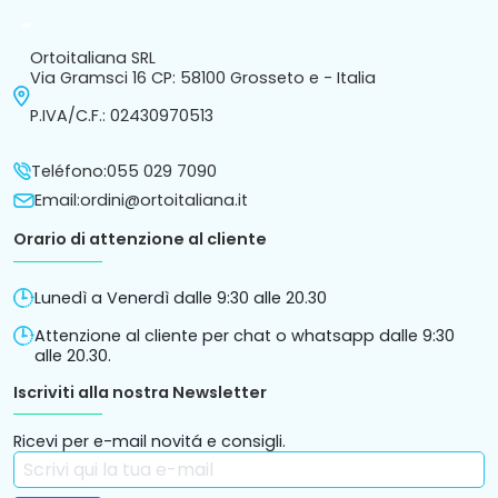
arrow_drop_down
Ortoitaliana SRL
Via Gramsci 16 CP: 58100 Grosseto e - Italia
P.IVA/C.F.: 02430970513
Teléfono:
055 029 7090
Email:
ordini@ortoitaliana.it
Orario di attenzione al cliente
Lunedì a Venerdì dalle 9:30 alle 20.30
Attenzione al cliente per chat o whatsapp dalle 9:30
alle 20.30.
Iscriviti alla nostra Newsletter
Ricevi per e-mail novitá e consigli.