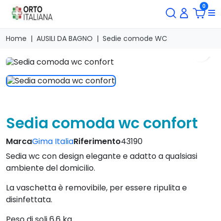
0
Home
AUSILI DA BAGNO
Sedie comode WC
search
Sedia comoda wc confort
Marca
Gima Italia
Riferimento
43190
Sedia wc con design elegante e adatto a qualsiasi
ambiente del domicilio.
La vaschetta è removibile, per essere ripulita e
disinfettata.
Peso di soli 6,6 kg.