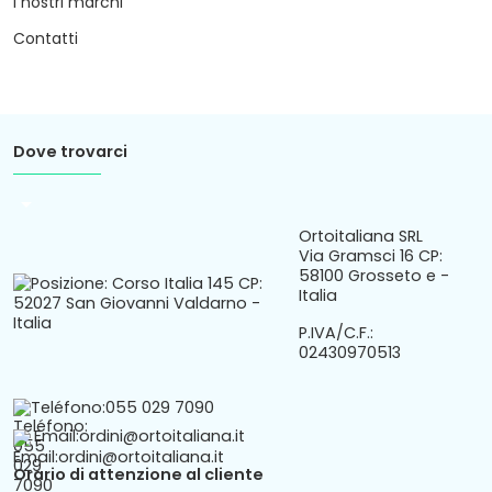
I nostri marchi
Contatti
Dove trovarci
arrow_drop_down
Ortoitaliana SRL
Via Gramsci 16 CP:
58100 Grosseto e -
Italia
P.IVA/C.F.:
02430970513
Teléfono:
055 029 7090
Email:
ordini@ortoitaliana.it
Orario di attenzione al cliente