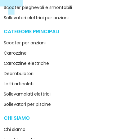
Scooter pieghevoli e smontabili
Sollevatori elettrici per anziani
CATEGORIE PRINCIPALI
arrow_drop_down
Scooter per anziani
Carrozzine
Carrozzine elettriche
Deambulatori
Letti articolati
Sollevamalati elettrici
Sollevatori per piscine
CHI SIAMO
arrow_drop_down
Chi siamo