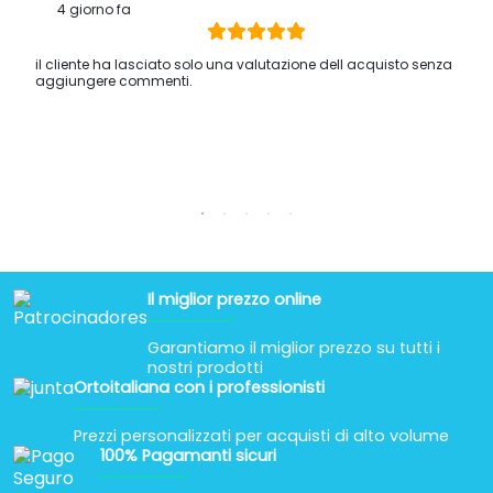
que hay sillas de ruedas que pesan hasta
100 kg
sin contar
4 giorno fa
al usuario. Así que para evitar accidentes es mejor ir sobre
seguro en cuanto a la resistencia.
En cuanto sea más larga la rampa más fácil será para la
il cliente ha lasciato solo una valutazione dell acquisto senza
persona subirla. Hay que aprovechar al máximo el espacio
aggiungere commenti.
disponible sin quedarse corto, por lo que
la longitud es un
aspecto importante
a tener en cuenta.
¿Dónde comprar una rampa aluminio online?
Visita nuestra tienda online
Ortoespaña
, donde encontrarás
un amplio catálogo con gran variedad de rampas en
función de sus características. Además, te ofrecemos
financiamiento online
, cuotas accesibles y envío inmediato.
Somos sin dudas, el mejor servicio de compras de internet.
Visítanos en nuestra web y disfruta de la mejor calidad
Il miglior prezzo online
garantizada.
Garantiamo il miglior prezzo su tutti i
¿A qué esperas para tener tu rampa de aluminio?
nostri prodotti
Ortoitaliana con i professionisti
Prezzi personalizzati per acquisti di alto volume
100% Pagamanti sicuri