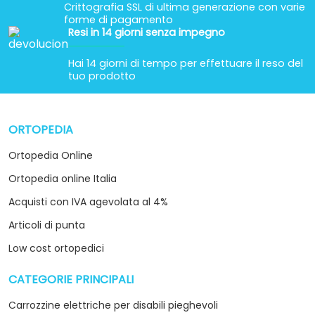
Crittografia SSL di ultima generazione con varie
forme di pagamento
Resi in 14 giorni senza impegno
Hai 14 giorni di tempo per effettuare il reso del
tuo prodotto
ORTOPEDIA
arrow_drop_down
Ortopedia Online
Ortopedia online Italia
Acquisti con IVA agevolata al 4%
Articoli di punta
Low cost ortopedici
CATEGORIE PRINCIPALI
arrow_drop_down
Carrozzine elettriche per disabili pieghevoli