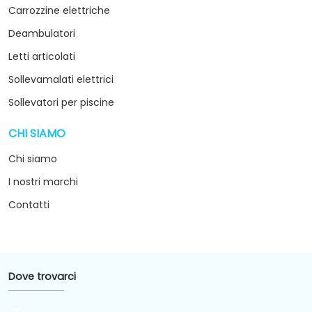
Carrozzine elettriche
Deambulatori
Letti articolati
Sollevamalati elettrici
Sollevatori per piscine
CHI SIAMO
arrow_drop_down
Chi siamo
I nostri marchi
Contatti
Dove trovarci
arrow_drop_down