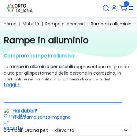
0
Home
Mobilità
Rampe di accesso
Rampe in alluminio
rampe in alluminio
Comprare rampe in alluminio
Le
rampe in alluminio per disabili
rappresentano un grande
aiuto per gli spostamenti delle persone in carrozzina, in
particolare per la salita o la discesa di scalini o del
Leggi +
marciapiede. Le rampe non vengono utilizzate solamente
esternamente, esistono determinate tipologie di rampe
(portatitili e pieghevoli) che possono essere trasportate
dall'utente e utilizzate all'occorrenza
.
Hai dubbi?
Le
rampe in alluminio
per disabili sono estremamente
Ti aiutiamo senza impegno
funzionali e utili a schivare o superare gli ostacoli che si
trovano lungo il cammino, entrare in auto, spostarsi per
expand_more
6 articoli |
Ordina per:
Rilevanza
strada ecc... Ovviamente, nella scelta del prodotto, bisogna