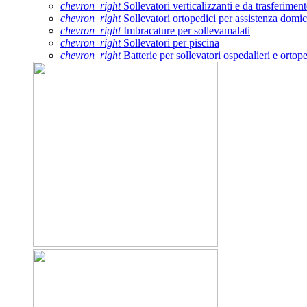
chevron_right
Sollevatori verticalizzanti e da trasferimen
chevron_right
Sollevatori ortopedici per assistenza domic
chevron_right
Imbracature per sollevamalati
chevron_right
Sollevatori per piscina
chevron_right
Batterie per sollevatori ospedalieri e ortope