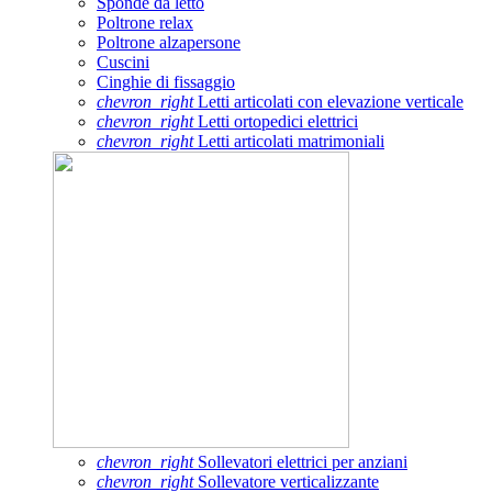
Sponde da letto
Poltrone relax
Poltrone alzapersone
Cuscini
Cinghie di fissaggio
chevron_right
Letti articolati con elevazione verticale
chevron_right
Letti ortopedici elettrici
chevron_right
Letti articolati matrimoniali
chevron_right
Sollevatori elettrici per anziani
chevron_right
Sollevatore verticalizzante