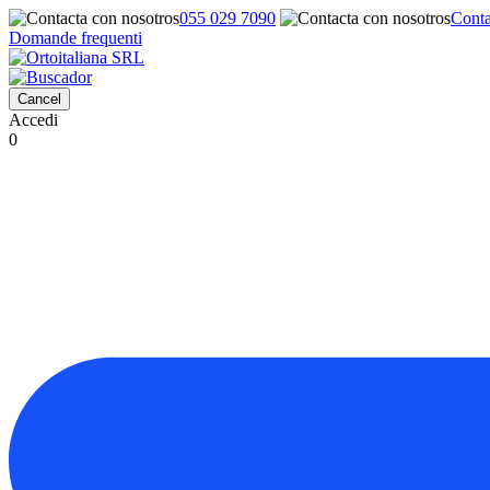
055 029 7090
Conta
Domande frequenti
Cancel
Accedi
0