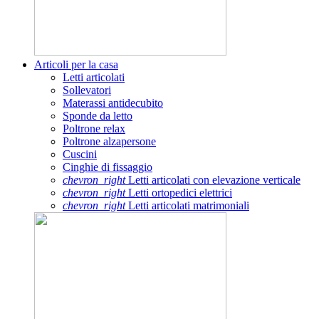
Articoli per la casa
Letti articolati
Sollevatori
Materassi antidecubito
Sponde da letto
Poltrone relax
Poltrone alzapersone
Cuscini
Cinghie di fissaggio
chevron_right
Letti articolati con elevazione verticale
chevron_right
Letti ortopedici elettrici
chevron_right
Letti articolati matrimoniali