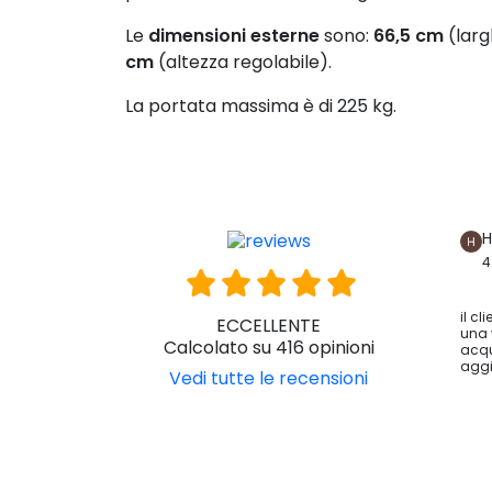
Le
dimensioni esterne
sono:
66,5 cm
(larg
cm
(altezza regolabile).
La portata massima è di 225 kg.
H
4
il cl
ECCELLENTE
una 
Calcolato su 416 opinioni
acqu
aggi
Vedi tutte le recensioni