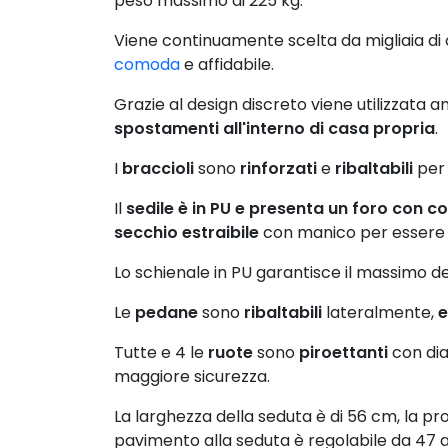
peso massimo di 225 kg.
Viene continuamente scelta da migliaia di
comoda
e affidabile.
Grazie al design discreto viene utilizzata
spostamenti all'interno di casa propria
.
I
braccioli
sono
rinforzati
e
ribaltabili
per 
Il
sedile è in PU e presenta un foro con c
secchio estraibile
con manico per essere l
Lo schienale in PU garantisce il massimo de
Le
pedane
sono
ribaltabili
lateralmente,
e
Tutte e 4 le
ruote
sono
piroettanti
con dia
maggiore sicurezza.
La larghezza della seduta è di 56 cm, la pro
pavimento alla seduta è regolabile da 47 