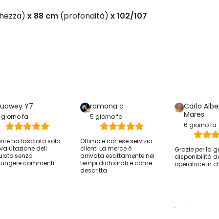
hezza)
x 88 cm
(profondità)
x 102/107
uawey Y7
ramona c
Carlo Albe
Mares
 giorno fa
5 giorno fa
6 giorno fa
iente ha lasciato solo
Ottimo e cortese servizio
valutazione dell
clienti La merce è
Grazie per la g
isto senza
arrivata esattamente nei
disponibilità d
ungere commenti.
tempi dichiarati e come
operatrice in c
descritta