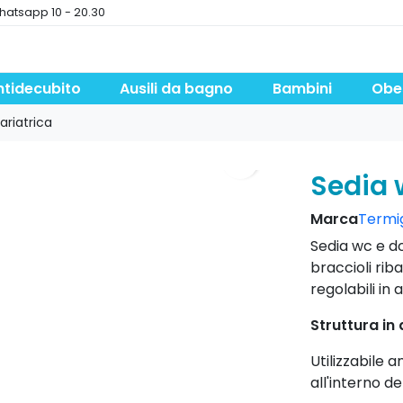
hatsapp 10 - 20.30
ntidecubito
Ausili da bagno
Bambini
Obe
ariatrica
search
Sedia 
Marca
Termig
Sedia wc e d
braccioli riba
regolabili in 
Struttura in 
Utilizzabile 
all'interno de