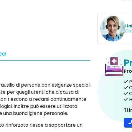
Ha
Cli
ca
P
Pro
P
n ausilio di persone con esigenze speciali
C
te per quegli utenti che a causa di
C
non riescono a recarsi continuamente
H
logici, inoltre può essere utilizzata
Ti 
re una buona igiene personale.
o rinforzato riesce a sopportare un