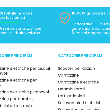
Ortoitaliana con i
100% Pagamanti sicu
professionisti
Crittografia SSL di ul
Prezzi personalizzati per
generazione con vari
acquisti di alto volume
forme di pagamento
ORIE PRINCIPALI
CATEGORIE PRINCIPALI
zine elettriche per disabili
Scooter per anziani
voli
Carrozzine
zine elettriche per
Carrozzine elettriche
i
Deambulatori
zine elettriche pieghevoli
Letti articolati
zzine per bambini
Sollevamalati elettrici
ulatori a 4 ruote
Sollevatori per piscine