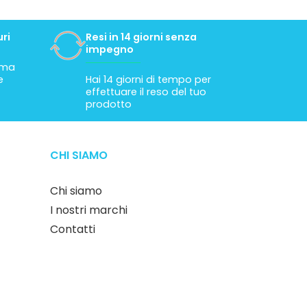
ri
Resi in 14 giorni senza
impegno
tima
e
Hai 14 giorni di tempo per
effettuare il reso del tuo
prodotto
CHI SIAMO
Chi siamo
I nostri marchi
Contatti