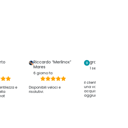
rto
Riccardo “Merlinox”
graziella serreri
Mares
1 settimana fa
6 giorno fa
il cliente ha lasciato solo
una valutazione dell
entilezza e
Disponibili veloci e
acquisto senza
ella
risolutivi.
aggiungere commenti.
hat