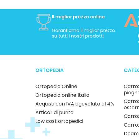
Il miglior prezzo online
Garantiamo il miglior prezzo
su tutti i nostri prodotti
ORTOPEDIA
CATEG
Ortopedia Online
Carroz
pieghe
Ortopedia online Italia
Carroz
Acquisti con IVA agevolata al 4%
estern
Articoli di punta
Carroz
Low cost ortopedici
Carro
Deamb