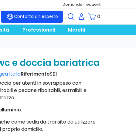
Domande frequenti
0
Contatta un esperto
sità
Professionali
Marchi
wc e doccia bariatrica
ea Italia
Riferimento
SB1
occia per utenti in sovrappeso con
ltabili e pedane ribaltabili, estraibili e
altezza.
alluminio
.
anche come sedia da transito da utilizzare
l proprio domicilio.