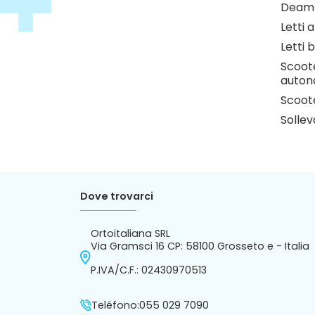
Deamb
Letti 
Letti b
Scoote
auton
Scoote
Sollev
Dove trovarci
Ortoitaliana SRL
Via Gramsci 16 CP: 58100 Grosseto e - Italia
P.IVA/C.F.: 02430970513
Teléfono:
055 029 7090