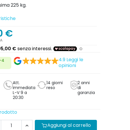
ima 225 kg.
istiche
0 €
SA
4.9
Leggi le
2-4
opinioni
Att.
14 giorni
2 anni
immediata
reso
di
L-V 9 a
garanzia
20:30
prodotto
Aggiungi al carrello
