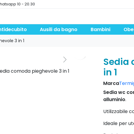
hatsapp 10 - 20.30
ntidecubito
Ausili da bagno
Bambini
Obe
evole 3 in 1
Sedia 
in 1
Marca
Termig
Sedia wc con
alluminio
.
Utilizzabile 
Ideale per ut