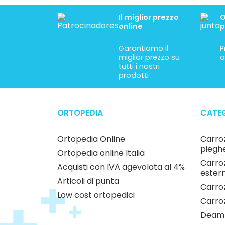
Il miglior prezzo
O
online
p
Garantiamo il
P
miglior prezzo su
a
tutti i nostri
prodotti
ORTOPEDIA
CATEG
Ortopedia Online
Carroz
pieghe
Ortopedia online Italia
Carroz
Acquisti con IVA agevolata al 4%
estern
Articoli di punta
Carroz
Low cost ortopedici
Carro
Deamb