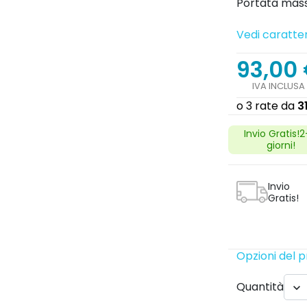
Portata mass
Vedi caratter
Next
93,00
IVA INCLUSA
Invio Gratis!
giorni!
Invio
Gratis!
search
Opzioni del 
Quantità
