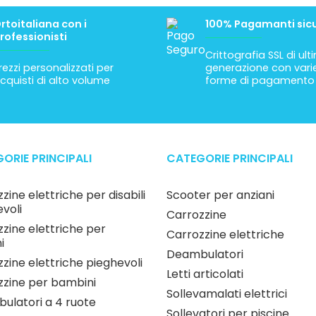
rtoitaliana con i
100% Pagamanti sicu
rofessionisti
Crittografia SSL di ul
rezzi personalizzati per
generazione con vari
cquisti di alto volume
forme di pagamento
ORIE PRINCIPALI
CATEGORIE PRINCIPALI
zine elettriche per disabili
Scooter per anziani
voli
Carrozzine
zine elettriche per
Carrozzine elettriche
i
Deambulatori
zine elettriche pieghevoli
Letti articolati
zzine per bambini
Sollevamalati elettrici
ulatori a 4 ruote
Sollevatori per piscine