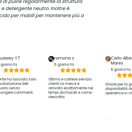
 di pulire regolarmente la struttura
e detergente neutro. Inoltre è
lucido per mobili per mantenere più a
uawey Y7
ramona c
Carlo Albe
Mares
 giorno fa
5 giorno fa
6 giorno fa
iente ha lasciato solo
Ottimo e cortese servizio
valutazione dell
clienti La merce è
Grazie per la g
isto senza
arrivata esattamente nei
disponibilità d
ungere commenti.
tempi dichiarati e come
operatrice in c
descritta