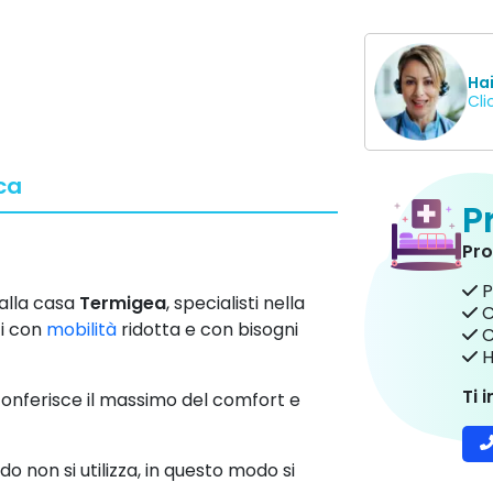
Ha
Cli
ca
P
Pro
P
alla casa
Termigea
, specialisti nella
C
ti con
mobilità
ridotta e con bisogni
C
H
Ti 
 conferisce il massimo del comfort e
 non si utilizza, in questo modo si