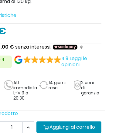
ima di 130 kg.
istiche
 €
4.9
Leggi le
2-4
opinioni
Att.
14 giorni
2 anni
immediata
reso
di
L-V 9 a
garanzia
20:30
prodotto
Aggiungi al carrello
