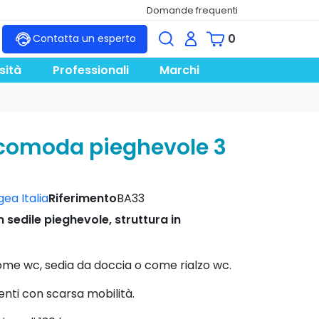
Domande frequenti
0
Contatta un esperto
sità
Professionali
Marchi
comoda pieghevole 3
ea Italia
Riferimento
BA33
 sedile pieghevole, struttura in
come wc, sedia da doccia o come rialzo wc.
enti con scarsa mobilità.