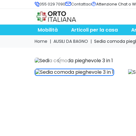
055 029 7090
Contattaci
Attenzione Chat o W
Mobilità
Articoli per la casa
A
Home
AUSILI DA BAGNO
Sedia comoda piegh
search