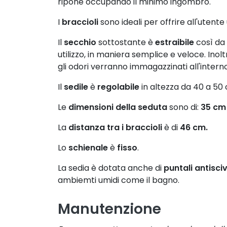
ripone occupando il minimo ingombro.
I
braccioli
sono ideali per offrire all'utente
Il
secchio
sottostante è
estraibile
così da 
utilizzo, in maniera semplice e veloce. Inol
gli odori verranno immagazzinati all'intern
Il
sedile
è
regolabile
in altezza da 40 a 50
Le
dimensioni della seduta
sono di:
35 cm
La
distanza tra i braccioli
è di
46 cm.
Lo
schienale
è
fisso
.
La sedia è dotata anche di
puntali antisci
ambiemti umidi come il bagno.
Manutenzione