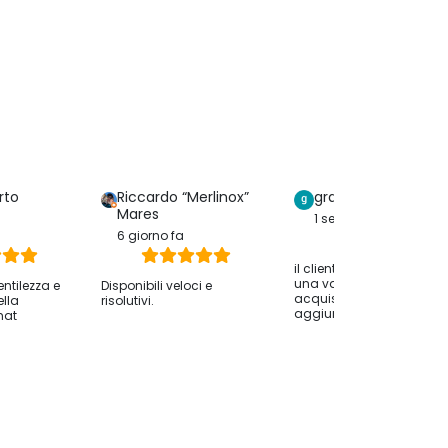
rto
Riccardo “Merlinox”
graziella serreri
Mares
1 settimana fa
6 giorno fa
il cliente ha lasciato solo
una valutazione dell
entilezza e
Disponibili veloci e
acquisto senza
ella
risolutivi.
aggiungere commenti.
hat