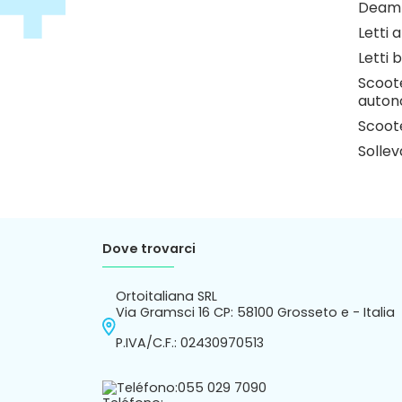
Deamb
Letti 
Letti b
Scoote
auton
Scoote
Sollev
Dove trovarci
Ortoitaliana SRL
Via Gramsci 16 CP: 58100 Grosseto e - Italia
P.IVA/C.F.: 02430970513
Teléfono:
055 029 7090