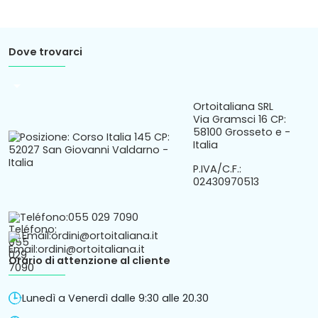
Dove trovarci
arrow_drop_down
Ortoitaliana SRL
Via Gramsci 16 CP:
58100 Grosseto e -
Italia
P.IVA/C.F.:
02430970513
Teléfono:
055 029 7090
Email:
ordini@ortoitaliana.it
Orario di attenzione al cliente
Lunedì a Venerdì dalle 9:30 alle 20.30