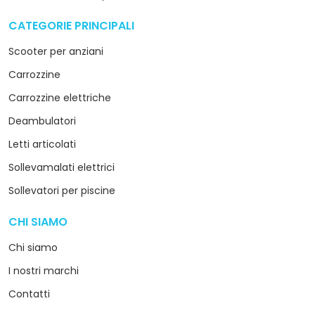
CATEGORIE PRINCIPALI
arrow_drop_down
Scooter per anziani
Carrozzine
Carrozzine elettriche
Deambulatori
Letti articolati
Sollevamalati elettrici
Sollevatori per piscine
CHI SIAMO
arrow_drop_down
Chi siamo
I nostri marchi
Contatti