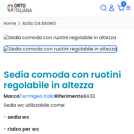
0
Home
AUSILI DA BAGNO
search
Sedia comoda con ruotini
regolabile in altezza
Marca
Termigea Italia
Riferimento
BA32
Sedia wc utilizzabile come:
-
sedia wc
-
rialzo per wc